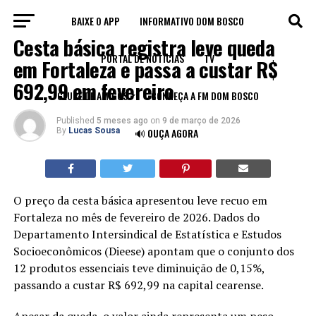
BAIXE O APP
INFORMATIVO DOM BOSCO
FORTALEZA
Cesta básica registra leve queda
PORTAL DE NOTÍCIAS
TV
em Fortaleza e passa a custar R$
692,99 em fevereiro
CLUBE DE AMIGOS
CONHEÇA A FM DOM BOSCO
Published
5 meses ago
on
9 de março de 2026
By
Lucas Sousa
🔊 OUÇA AGORA
O preço da cesta básica apresentou leve recuo em
Fortaleza no mês de fevereiro de 2026. Dados do
Departamento Intersindical de Estatística e Estudos
Socioeconômicos (Dieese) apontam que o conjunto dos
12 produtos essenciais teve diminuição de 0,15%,
passando a custar R$ 692,99 na capital cearense.
Apesar da queda, o valor ainda representa um peso