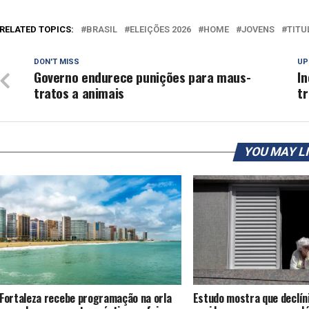
RELATED TOPICS:
BRASIL
ELEIÇÕES 2026
HOME
JOVENS
TITU
DON'T MISS
UP
Governo endurece punições para maus-
In
tratos a animais
t
YOU MAY L
Fortaleza recebe programação na orla
Estudo mostra que declíni