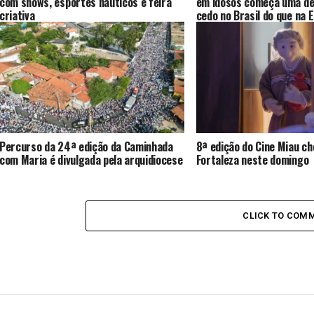
com shows, esportes náuticos e feira
em idosos começa uma dé
criativa
cedo no Brasil do que na 
Percurso da 24ª edição da Caminhada
8ª edição do Cine Miau ch
com Maria é divulgada pela arquidiocese
Fortaleza neste domingo
CLICK TO COM