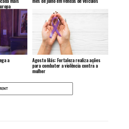
cada mais
mês de julho em vendas de veículos
Europa
ega a
Agosto lilás: Fortaleza realiza ações
para combater a violência contra a
mulher
MENT