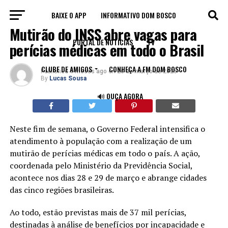
BAIXE O APP
INFORMATIVO DOM BOSCO
BRASIL
Mutirão do INSS abre vagas para
PORTAL DE NOTÍCIAS
TV
perícias médicas em todo o Brasil
CLUBE DE AMIGOS
CONHEÇA A FM DOM BOSCO
Published
4 meses ago
on
26 de março de 2026
By
Lucas Sousa
🔊 OUÇA AGORA
Neste fim de semana, o Governo Federal intensifica o
atendimento à população com a realização de um
mutirão de perícias médicas em todo o país. A ação,
coordenada pelo Ministério da Previdência Social,
acontece nos dias 28 e 29 de março e abrange cidades
das cinco regiões brasileiras.
Ao todo, estão previstas mais de 37 mil perícias,
destinadas à análise de benefícios por incapacidade e