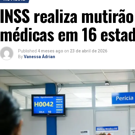
INSS realiza mutirão
médicas em 16 esta
Published
4 meses ago
on
23 de abril de 2026
By
Vanessa Ádrian