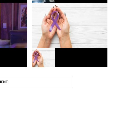
o funcional
Mercado automotivo registra 3º melhor
cada mais
mês de julho em vendas de veículos
Europa
ega a
Agosto lilás: Fortaleza realiza ações
para combater a violência contra a
MENT
mulher