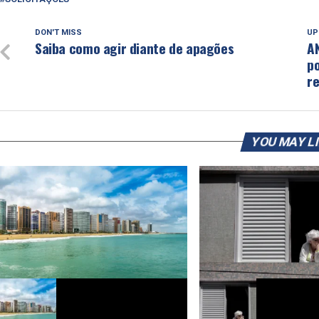
DON'T MISS
UP
Saiba como agir diante de apagões
A
po
r
YOU MAY L