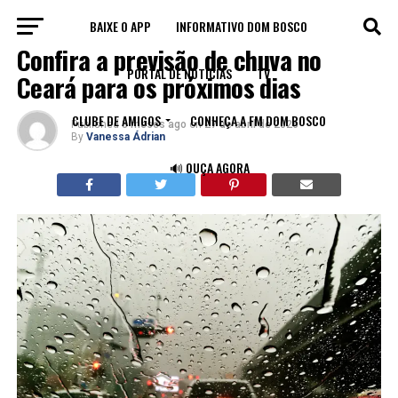
BAIXE O APP
INFORMATIVO DOM BOSCO
CEARÁ
Confira a previsão de chuva no
PORTAL DE NOTÍCIAS
TV
Ceará para os próximos dias
CLUBE DE AMIGOS
CONHEÇA A FM DOM BOSCO
Published
3 meses ago
on
27 de abril de 2026
By
Vanessa Ádrian
🔊 OUÇA AGORA