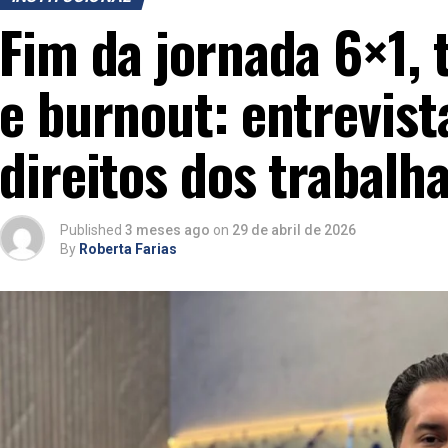
Fim da jornada 6×1,
e burnout: entrevist
direitos dos trabalh
Published
3 meses ago
on
29 de abril de 2026
By
Roberta Farias