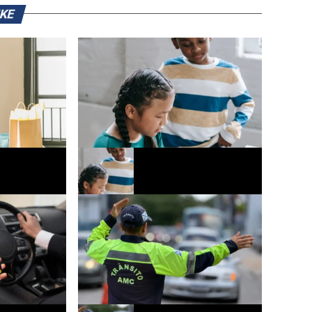
IKE
os Pais deve
Escolas ampliam ações de
es no
conscientização sobre o uso de
ís
tecnologias digitais e saúde mental dos
alunos