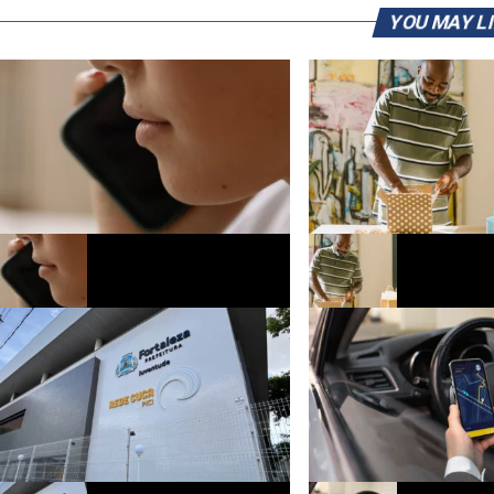
YOU MAY L
Bloqueio de chamadas indesejadas
Pesquisa aponta que Dia d
avança para novas regras de
movimentar R$ 29,7 bilhõ
verificação
comércio e serviços do pa