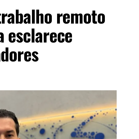
 trabalho remoto
a esclarece
adores