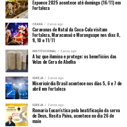
Expoece 2025 acontece até domingo (16/11) em
Fortaleza
CEARÁ
2 anos ago
Caravanas de Natal da Coca-Cola visitam
Fortaleza, Maracanaú e Maranguape nos dias 8,
9, 10 e 11/11
INSTITUCIONAL
3 anos ago
A luz que ilumina e protege: os benefícios das
Velas de Cera de Abelha
IGREJA
2 anos ago
Misericórdia Brasil acontece nos dias 5, 6 e 7 de
abril em Fortaleza
IGREJA
2 anos ago
Romaria Eucarística pela beatificação da serva
de Deus, Rosita Paiva, acontece no dia 26 de
maio