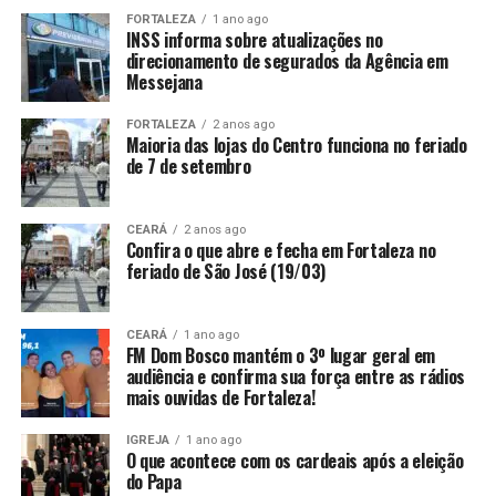
FORTALEZA
1 ano ago
INSS informa sobre atualizações no
direcionamento de segurados da Agência em
Messejana
FORTALEZA
2 anos ago
Maioria das lojas do Centro funciona no feriado
de 7 de setembro
CEARÁ
2 anos ago
Confira o que abre e fecha em Fortaleza no
feriado de São José (19/03)
CEARÁ
1 ano ago
FM Dom Bosco mantém o 3º lugar geral em
audiência e confirma sua força entre as rádios
mais ouvidas de Fortaleza!
IGREJA
1 ano ago
O que acontece com os cardeais após a eleição
do Papa