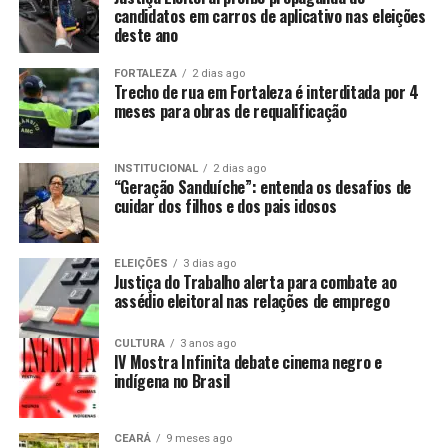
candidatos em carros de aplicativo nas eleições
deste ano
FORTALEZA
2 dias ago
Trecho de rua em Fortaleza é interditada por 4
meses para obras de requalificação
INSTITUCIONAL
2 dias ago
“Geração Sanduíche”: entenda os desafios de
cuidar dos filhos e dos pais idosos
ELEIÇÕES
3 dias ago
Justiça do Trabalho alerta para combate ao
assédio eleitoral nas relações de emprego
CULTURA
3 anos ago
IV Mostra Infinita debate cinema negro e
indígena no Brasil
CEARÁ
9 meses ago