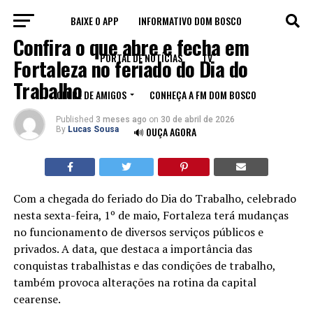
BAIXE O APP
INFORMATIVO DOM BOSCO
FORTALEZA
Confira o que abre e fecha em
PORTAL DE NOTÍCIAS
TV
Fortaleza no feriado do Dia do
Trabalho
CLUBE DE AMIGOS
CONHEÇA A FM DOM BOSCO
Published
3 meses ago
on
30 de abril de 2026
By
Lucas Sousa
🔊 OUÇA AGORA
Com a chegada do feriado do Dia do Trabalho, celebrado
nesta sexta-feira, 1º de maio, Fortaleza terá mudanças
no funcionamento de diversos serviços públicos e
privados. A data, que destaca a importância das
conquistas trabalhistas e das condições de trabalho,
também provoca alterações na rotina da capital
cearense.