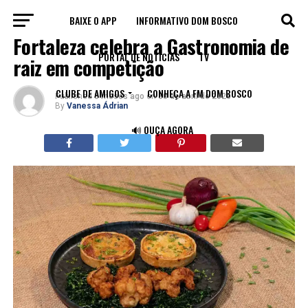
BAIXE O APP
INFORMATIVO DOM BOSCO
FORTALEZA
Fortaleza celebra a Gastronomia de
PORTAL DE NOTÍCIAS
TV
raiz em competição
CLUBE DE AMIGOS
CONHEÇA A FM DOM BOSCO
Published
3 meses ago
on
30 de abril de 2026
By
Vanessa Ádrian
🔊 OUÇA AGORA