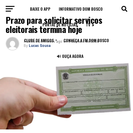
BAIXE O APP
INFORMATIVO DOM BOSCO
ELEIÇÕES
Prazo para solicitar serviços
PORTAL DE NOTÍCIAS
TV
eleitorais termina hoje
CLUBE DE AMIGOS
CONHEÇA A FM DOM BOSCO
Published
3 meses ago
on
6 de maio de 2026
By
Lucas Sousa
🔊 OUÇA AGORA