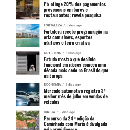
Pix atinge 20% dos pagamentos
presenciais em bares e
restaurantes; revela pesquisa
FORTALEZA
3 dias ago
Fortaleza recebe programação na
orla com shows, esportes
náuticos e feira criativa
COTIDIANO
3 dias ago
Estudo mostra que declínio
funcional em idosos começa uma
década mais cedo no Brasil do que
na Europa
ECONOMIA
3 dias ago
Mercado automotivo registra 3º
melhor mês de julho em vendas de
veículos
IGREJA
3 dias ago
Percurso da 24ª edição da
Caminhada com Maria é divulgada
pela arquidiocese