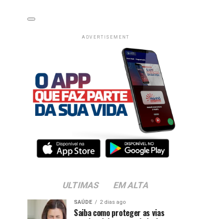
ADVERTISEMENT
ULTIMAS
EM ALTA
SAÚDE
2 dias ago
Saiba como proteger as vias