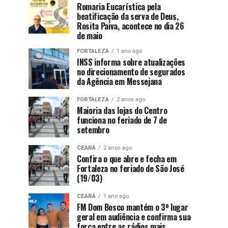
Romaria Eucarística pela
beatificação da serva de Deus,
Rosita Paiva, acontece no dia 26
de maio
FORTALEZA
1 ano ago
INSS informa sobre atualizações
no direcionamento de segurados
da Agência em Messejana
FORTALEZA
2 anos ago
Maioria das lojas do Centro
funciona no feriado de 7 de
setembro
CEARÁ
2 anos ago
Confira o que abre e fecha em
Fortaleza no feriado de São José
(19/03)
CEARÁ
1 ano ago
FM Dom Bosco mantém o 3º lugar
geral em audiência e confirma sua
força entre as rádios mais