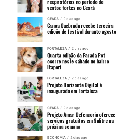
respiratórias no período de
ventos fortes no Ceará
CEARÁ
2 dias ago
Canoa Quebrada recebe terceira
edição de festival durante agosto
FORTALEZA
2 dias ago
Quarta edição da Parada Pet
ocorre neste sábado no bairro
Itaperi
FORTALEZA
2 dias ago
Projeto Horizonte Digital é
inaugurado em Fortaleza
CEARÁ
2 dias ago
Projeto Amar Defensoria oferece
serviços gratuitos em Salitre na
próxima semana
ECONOMIA
2 dias ago