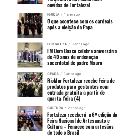
ouvidas de Fortaleza!
IGREJA
1 ano ago
O que acontece com os cardeais
após a eleição do Papa
FORTALEZA
3 anos ago
FM Dom Bosco celebra aniversário
de 40 anos de ordenação
sacerdotal de padre Mauro
CEARÁ
2 anos ago
RioMar Fortaleza recebe Feira de
produtos para gestantes com
entrada gratuita a partir de
quarta-feira (4)
CULTURA
2 anos ago
Fortaleza receberá a 6ª edição da
Feira Nacional de Artesanato e
Cultura – Fenacce com artesãos
de todo o Brasil