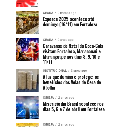
CEARÁ
9 meses ago
Expoece 2025 acontece até
domingo (16/11) em Fortaleza
CEARÁ
2 anos ago
Caravanas de Natal da Coca-Cola
visitam Fortaleza, Maracanaú e
Maranguape nos dias 8, 9, 10 e
11/11
INSTITUCIONAL
3 anos ago
A luz que ilumina e protege: os
benefícios das Velas de Cera de
Abelha
IGREJA
2 anos ago
Misericórdia Brasil acontece nos
dias 5, 6 e 7 de abril em Fortaleza
IGREJA
2 anos ago