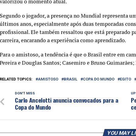
valorizou o momento atual.
Segundo o jogador, a presença no Mundial representa u
últimos anos, especialmente após duas temporadas consi
profissional. Ele também ressaltou que está preparado pa
carreira, encarando a experiência como aprendizado.
Para o amistoso, a tendência é que o Brasil entre em ca
Pereira e Douglas Santos; Casemiro e Bruno Guimarães; R
RELATED TOPICS:
AMISTOSO
BRASIL
COPA DO MUNDO
EGITO
DON'T MISS
UP
Carlo Ancelotti anuncia convocados para a
Pe
Copa do Mundo
c
YOU MAY L