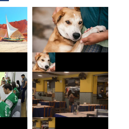
rceira edição
Quarta edição da Parada Pet ocorre
o
neste sábado no bairro Itaperi