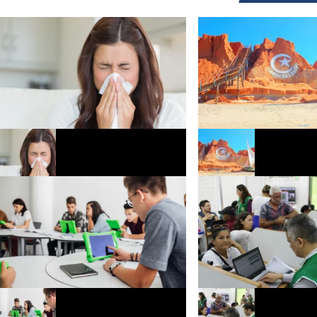
Saiba como proteger as vias
Canoa Quebrada recebe te
respiratórias no período de ventos
de festival durante agost
fortes no Ceará