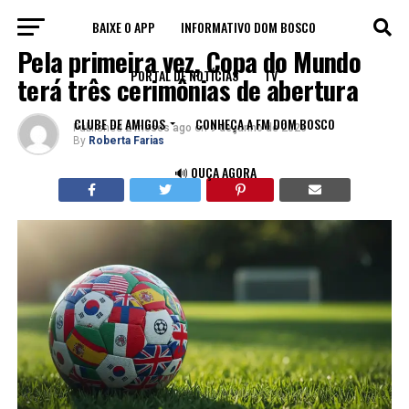
BAIXE O APP
INFORMATIVO DOM BOSCO
ESPORTE
Pela primeira vez, Copa do Mundo
PORTAL DE NOTÍCIAS
TV
terá três cerimônias de abertura
CLUBE DE AMIGOS
CONHEÇA A FM DOM BOSCO
Published
2 meses ago
on
9 de junho de 2026
By
Roberta Farias
🔊 OUÇA AGORA