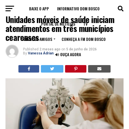
BAIXE O APP
INFORMATIVO DOM BOSCO
CEARÁ
Unidades móveis de saúde iniciam
PORTAL DE NOTÍCIAS
TV
atendimentos em três municípios
cearenses
CLUBE DE AMIGOS
CONHEÇA A FM DOM BOSCO
Published
2 meses ago
on
5 de junho de 2026
By
Vanessa Ádrian
🔊 OUÇA AGORA