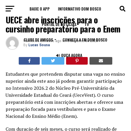
BAIXE O APP
INFORMATIVO DOM BOSCO
EDUCAÇÃO
UECE abre inscrições para o
PORTAL DE NOTÍCIAS
TV
cursinho preparatório para o Enem
CLUBE DE AMIGOS
CONHEÇA A FM DOM BOSCO
Published
2 meses ago
on
8 de junho de 2026
By
Lucas Sousa
🔊 OUÇA AGORA
Estudantes que pretendem disputar uma vaga no ensino
superior ainda este ano já podem garantir participação
no Intensivo 2026.2 do Núcleo Pré-Universitário da
Universidade Estadual do Ceará (UeceVest). O curso
preparatório está com inscrições abertas e oferece uma
preparação focada para vestibulares e para o Exame
Nacional do Ensino Médio (Enem).
Com duração de seis meses, o curso será realizado de