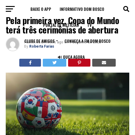
BAIXE O APP
INFORMATIVO DOM BOSCO
ESPORTE
Pela primeira vez, Copa do Mundo
PORTAL DE NOTÍCIAS
TV
terá três cerimônias de abertura
CLUBE DE AMIGOS
CONHEÇA A FM DOM BOSCO
Published
2 meses ago
on
9 de junho de 2026
By
Roberta Farias
🔊 OUÇA AGORA