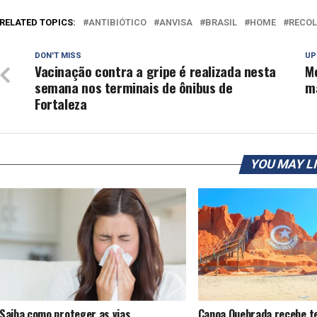
RELATED TOPICS:
ANTIBIÓTICO
ANVISA
BRASIL
HOME
RECOL
DON'T MISS
UP
Vacinação contra a gripe é realizada nesta
M
semana nos terminais de ônibus de
m
Fortaleza
YOU MAY L
Saiba como proteger as vias
Canoa Quebrada recebe te