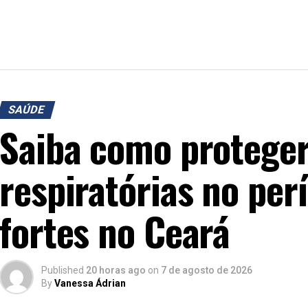
SAÚDE
Saiba como proteger
respiratórias no per
fortes no Ceará
Published
20 horas ago
on
7 de agosto de 2026
By
Vanessa Ádrian