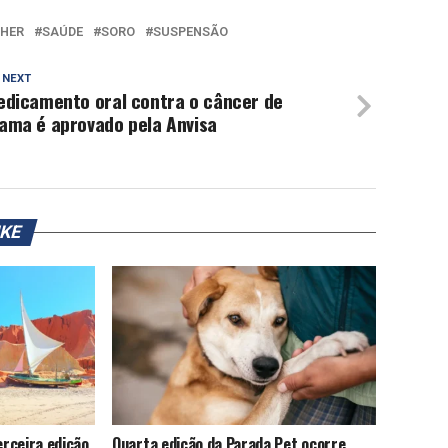
HER
SAÚDE
SORO
SUSPENSÃO
 NEXT
edicamento oral contra o câncer de
ama é aprovado pela Anvisa
IKE
rceira edição
Quarta edição da Parada Pet ocorre