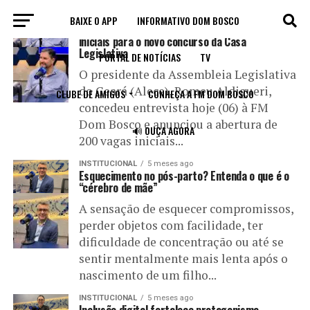
BAIXE O APP
INSTITUCIONAL
INFORMATIVO DOM BOSCO
5 meses ago
Assembleia divulga a abertura de 200 vagas
iniciais para o novo concurso da Casa
Legislativa
PORTAL DE NOTÍCIAS
TV
O presidente da Assembleia Legislativa
do Ceará (Alece), Romeu Aldigueri,
CLUBE DE AMIGOS
CONHEÇA A FM DOM BOSCO
concedeu entrevista hoje (06) à FM
Dom Bosco e anunciou a abertura de
🔊 OUÇA AGORA
200 vagas iniciais...
INSTITUCIONAL
5 meses ago
Esquecimento no pós-parto? Entenda o que é o
“cérebro de mãe”
A sensação de esquecer compromissos,
perder objetos com facilidade, ter
dificuldade de concentração ou até se
sentir mentalmente mais lenta após o
nascimento de um filho...
INSTITUCIONAL
5 meses ago
Inclusão digital fortalece protagonismo