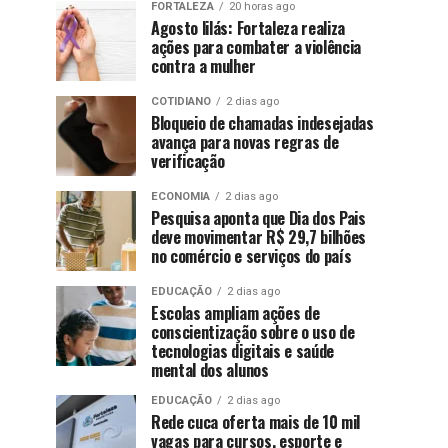
FORTALEZA
20 horas ago
Agosto lilás: Fortaleza realiza
ações para combater a violência
contra a mulher
COTIDIANO
2 dias ago
Bloqueio de chamadas indesejadas
avança para novas regras de
verificação
ECONOMIA
2 dias ago
Pesquisa aponta que Dia dos Pais
deve movimentar R$ 29,7 bilhões
no comércio e serviços do país
EDUCAÇÃO
2 dias ago
Escolas ampliam ações de
conscientização sobre o uso de
tecnologias digitais e saúde
mental dos alunos
EDUCAÇÃO
2 dias ago
Rede cuca oferta mais de 10 mil
vagas para cursos, esporte e