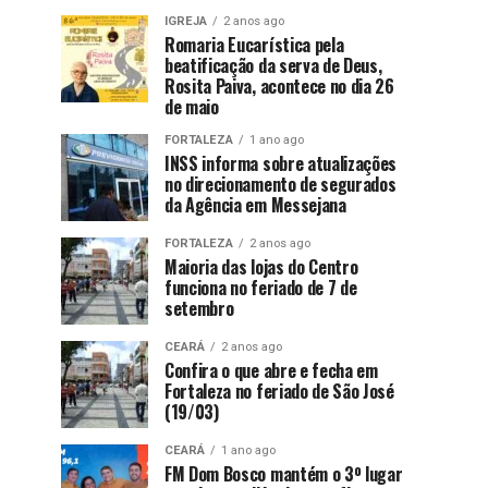
IGREJA
2 anos ago
Romaria Eucarística pela
beatificação da serva de Deus,
Rosita Paiva, acontece no dia 26
de maio
FORTALEZA
1 ano ago
INSS informa sobre atualizações
no direcionamento de segurados
da Agência em Messejana
FORTALEZA
2 anos ago
Maioria das lojas do Centro
funciona no feriado de 7 de
setembro
CEARÁ
2 anos ago
Confira o que abre e fecha em
Fortaleza no feriado de São José
(19/03)
CEARÁ
1 ano ago
FM Dom Bosco mantém o 3º lugar