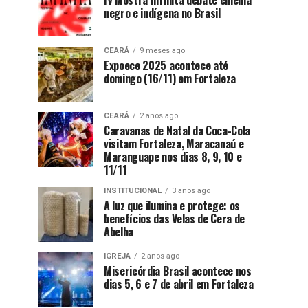
IV Mostra Infinita debate cinema
negro e indígena no Brasil
CEARÁ
9 meses ago
Expoece 2025 acontece até
domingo (16/11) em Fortaleza
CEARÁ
2 anos ago
Caravanas de Natal da Coca-Cola
visitam Fortaleza, Maracanaú e
Maranguape nos dias 8, 9, 10 e
11/11
INSTITUCIONAL
3 anos ago
A luz que ilumina e protege: os
benefícios das Velas de Cera de
Abelha
IGREJA
2 anos ago
Misericórdia Brasil acontece nos
dias 5, 6 e 7 de abril em Fortaleza