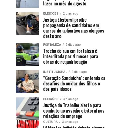
lazer no mês de agosto
ELEIÇÕES
2 dias ago
Justiça Eleitoral proíbe
propaganda de candidatos em
carros de aplicativo nas eleições
deste ano
FORTALEZA
2 dias ago
Trecho de rua em Fortaleza é
interditada por 4 meses para
obras de requalificação
INSTITUCIONAL
2 dias ago
“Geração Sanduíche”: entenda os
desafios de cuidar dos filhos e
dos pais idosos
ELEIÇÕES
3 dias ago
Justiça do Trabalho alerta para
combate ao assédio eleitoral nas
relações de emprego
CULTURA
3 anos ago