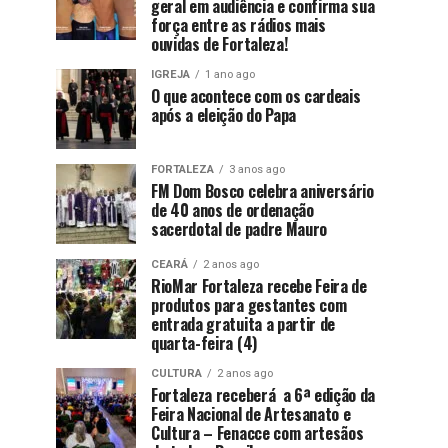
geral em audiência e confirma sua
força entre as rádios mais
ouvidas de Fortaleza!
IGREJA
1 ano ago
O que acontece com os cardeais
após a eleição do Papa
FORTALEZA
3 anos ago
FM Dom Bosco celebra aniversário
de 40 anos de ordenação
sacerdotal de padre Mauro
CEARÁ
2 anos ago
RioMar Fortaleza recebe Feira de
produtos para gestantes com
entrada gratuita a partir de
quarta-feira (4)
CULTURA
2 anos ago
Fortaleza receberá a 6ª edição da
Feira Nacional de Artesanato e
Cultura – Fenacce com artesãos