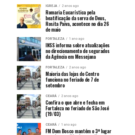
IGREJA
2 anos ago
Romaria Eucarística pela
beatificação da serva de Deus,
Rosita Paiva, acontece no dia 26
de maio
FORTALEZA
1 ano ago
INSS informa sobre atualizações
no direcionamento de segurados
da Agência em Messejana
FORTALEZA
2 anos ago
Maioria das lojas do Centro
funciona no feriado de 7 de
setembro
CEARÁ
2 anos ago
Confira o que abre e fecha em
Fortaleza no feriado de São José
(19/03)
CEARÁ
1 ano ago
FM Dom Bosco mantém o 3º lugar