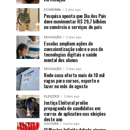
ECONOMIA
2 dias ago
Pesquisa aponta que Dia dos Pais
deve movimentar R$ 29,7 bilhões
no comércio e serviços do país
EDUCAÇÃO
2 dias ago
Escolas ampliam ações de
conscientização sobre o uso de
tecnologias digitais e saúde
mental dos alunos
EDUCAÇÃO
2 dias ago
Rede cuca oferta mais de 10 mil
vagas para cursos, esporte e
lazer no mês de agosto
ELEIÇÕES
2 dias ago
Justiça Eleitoral proíbe
propaganda de candidatos em
carros de aplicativo nas eleições
deste ano
CULTURA
3 anos ago