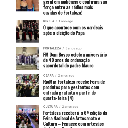
geral em audiência e confirma sua
força entre as rádios mais
ouvidas de Fortaleza!
IGREJA
1 ano ago
O que acontece com os cardeais
após a eleição do Papa
FORTALEZA
3 anos ago
FM Dom Bosco celebra aniversário
de 40 anos de ordenação
sacerdotal de padre Mauro
CEARÁ
2 anos ago
RioMar Fortaleza recebe Feira de
produtos para gestantes com
entrada gratuita a partir de
quarta-feira (4)
CULTURA
2 anos ago
Fortaleza receberá a 6ª edição da
Feira Nacional de Artesanato e
Cultura – Fenacce com artesãos