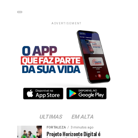
ADVERTISEMENT
ULTIMAS
EM ALTA
FORTALEZA
3 minutos ago
Projeto Horizonte Digital é