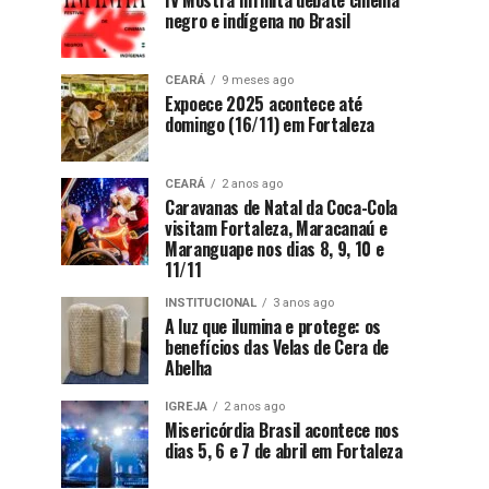
IV Mostra Infinita debate cinema
negro e indígena no Brasil
CEARÁ
9 meses ago
Expoece 2025 acontece até
domingo (16/11) em Fortaleza
CEARÁ
2 anos ago
Caravanas de Natal da Coca-Cola
visitam Fortaleza, Maracanaú e
Maranguape nos dias 8, 9, 10 e
11/11
INSTITUCIONAL
3 anos ago
A luz que ilumina e protege: os
benefícios das Velas de Cera de
Abelha
IGREJA
2 anos ago
Misericórdia Brasil acontece nos
dias 5, 6 e 7 de abril em Fortaleza