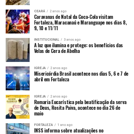
CEARÁ
2 anos ago
Caravanas de Natal da Coca-Cola visitam
Fortaleza, Maracanaú e Maranguape nos dias 8,
9, 10 e 11/11
INSTITUCIONAL
3 anos ago
A luz que ilumina e protege: os benefícios das
Velas de Cera de Abelha
IGREJA
2 anos ago
Misericórdia Brasil acontece nos dias 5, 6 e 7 de
abril em Fortaleza
IGREJA
2 anos ago
Romaria Eucarística pela beatificação da serva
de Deus, Rosita Paiva, acontece no dia 26 de
maio
FORTALEZA
1 ano ago
INSS informa sobre atualizações no