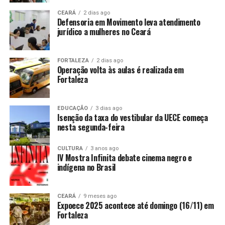
CEARÁ
2 dias ago
Defensoria em Movimento leva atendimento
jurídico a mulheres no Ceará
FORTALEZA
2 dias ago
Operação volta às aulas é realizada em
Fortaleza
EDUCAÇÃO
3 dias ago
Isenção da taxa do vestibular da UECE começa
nesta segunda-feira
CULTURA
3 anos ago
IV Mostra Infinita debate cinema negro e
indígena no Brasil
CEARÁ
9 meses ago
Expoece 2025 acontece até domingo (16/11) em
Fortaleza