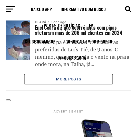
BAIXE O APP
INFORMATIVO DOM BOSCO
All posts tagged "choque elétrico"
CEARÁ
1 ano ago
PORTAL DE NOTÍCIAS
TV
Enel Ceará diz que ocorrências com pipas
afetaram mais de 206 mil clientes em 2024
CLUBE DE AMIGOS
CONHEÇA A FM DOM BOSCO
Soltar pipa é uma das brincadeiras
preferidas de Luís Tiê, de 9 anos. O
menino, que aproveita o vento na praia
🔊 OUÇA AGORA
onde mora, na Taíba, já...
MORE POSTS
ADVERTISEMENT