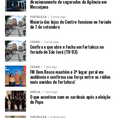
direcionamento de segurados da Agência em
Messejana
FORTALEZA
2 anos ago
Maioria das lojas do Centro funciona no feriado
de 7 de setembro
CEARÁ
2 anos ago
Confira o que abre e fecha em Fortaleza no
feriado de São José (19/03)
CEARÁ
1 ano ago
FM Dom Bosco mantém o 3º lugar geral em
audiência e confirma sua força entre as rádios
mais ouvidas de Fortaleza!
IGREJA
1 ano ago
O que acontece com os cardeais após a eleição
do Papa
FORTALEZA
3 anos ago