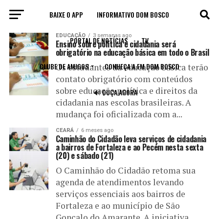
BAIXE O APP
INFORMATIVO DOM BOSCO
All posts tagged "Cidadania"
EDUCAÇÃO
3 semanas ago
PORTAL DE NOTÍCIAS
TV
Ensino sobre política e cidadania será
obrigatório na educação básica em todo o Brasil
CLUBE DE AMIGOS
CONHEÇA A FM DOM BOSCO
Os estudantes da educação básica terão
contato obrigatório com conteúdos
sobre educação política e direitos da
🔊 OUÇA AGORA
cidadania nas escolas brasileiras. A
mudança foi oficializada com a...
CEARÁ
6 meses ago
Caminhão do Cidadão leva serviços de cidadania
a bairros de Fortaleza e ao Pecém nesta sexta
(20) e sábado (21)
O Caminhão do Cidadão retoma sua
agenda de atendimentos levando
serviços essenciais aos bairros de
Fortaleza e ao município de São
Gonçalo do Amarante. A iniciativa...