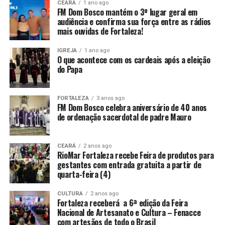
CEARÁ
1 ano ago
FM Dom Bosco mantém o 3º lugar geral em
audiência e confirma sua força entre as rádios
mais ouvidas de Fortaleza!
IGREJA
1 ano ago
O que acontece com os cardeais após a eleição
do Papa
FORTALEZA
3 anos ago
FM Dom Bosco celebra aniversário de 40 anos
de ordenação sacerdotal de padre Mauro
CEARÁ
2 anos ago
RioMar Fortaleza recebe Feira de produtos para
gestantes com entrada gratuita a partir de
quarta-feira (4)
CULTURA
2 anos ago
Fortaleza receberá a 6ª edição da Feira
Nacional de Artesanato e Cultura – Fenacce
com artesãos de todo o Brasil