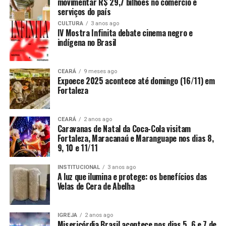
movimentar R$ 29,7 bilhões no comércio e
serviços do país
CULTURA
3 anos ago
IV Mostra Infinita debate cinema negro e
indígena no Brasil
CEARÁ
9 meses ago
Expoece 2025 acontece até domingo (16/11) em
Fortaleza
CEARÁ
2 anos ago
Caravanas de Natal da Coca-Cola visitam
Fortaleza, Maracanaú e Maranguape nos dias 8,
9, 10 e 11/11
INSTITUCIONAL
3 anos ago
A luz que ilumina e protege: os benefícios das
Velas de Cera de Abelha
IGREJA
2 anos ago
Misericórdia Brasil acontece nos dias 5, 6 e 7 de