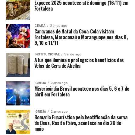
Expoece 2025 acontece até domingo (16/11) em
Fortaleza
CEARÁ
2 anos ago
Caravanas de Natal da Coca-Cola visitam
Fortaleza, Maracanaú e Maranguape nos dias 8,
9, 10 e 11/11
INSTITUCIONAL
3 anos ago
A luz que ilumina e protege: os benefícios das
Velas de Cera de Abelha
IGREJA
2 anos ago
Misericórdia Brasil acontece nos dias 5, 6 e 7 de
abril em Fortaleza
IGREJA
2 anos ago
Romaria Eucarística pela beatificação da serva
de Deus, Rosita Paiva, acontece no dia 26 de
maio