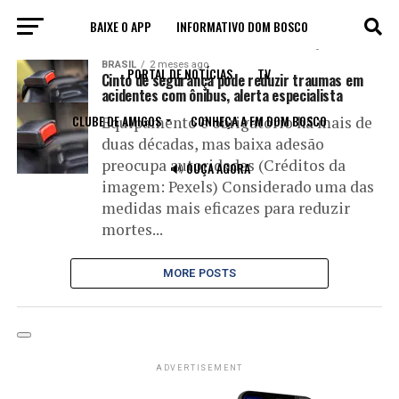
BAIXE O APP
INFORMATIVO DOM BOSCO
All posts tagged "cinto de segurança"
BRASIL
2 meses ago
PORTAL DE NOTÍCIAS
TV
Cinto de segurança pode reduzir traumas em
acidentes com ônibus, alerta especialista
CLUBE DE AMIGOS
CONHEÇA A FM DOM BOSCO
Equipamento é obrigatório há mais de
duas décadas, mas baixa adesão
preocupa autoridades (Créditos da
🔊 OUÇA AGORA
imagem: Pexels) Considerado uma das
medidas mais eficazes para reduzir
mortes...
MORE POSTS
ADVERTISEMENT