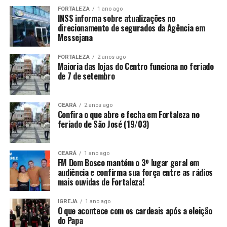
FORTALEZA
1 ano ago
INSS informa sobre atualizações no
direcionamento de segurados da Agência em
Messejana
FORTALEZA
2 anos ago
Maioria das lojas do Centro funciona no feriado
de 7 de setembro
CEARÁ
2 anos ago
Confira o que abre e fecha em Fortaleza no
feriado de São José (19/03)
CEARÁ
1 ano ago
FM Dom Bosco mantém o 3º lugar geral em
audiência e confirma sua força entre as rádios
mais ouvidas de Fortaleza!
IGREJA
1 ano ago
O que acontece com os cardeais após a eleição
do Papa