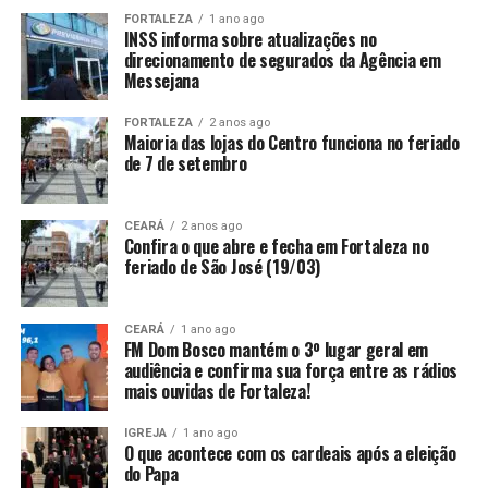
FORTALEZA
1 ano ago
INSS informa sobre atualizações no
direcionamento de segurados da Agência em
Messejana
FORTALEZA
2 anos ago
Maioria das lojas do Centro funciona no feriado
de 7 de setembro
CEARÁ
2 anos ago
Confira o que abre e fecha em Fortaleza no
feriado de São José (19/03)
CEARÁ
1 ano ago
FM Dom Bosco mantém o 3º lugar geral em
audiência e confirma sua força entre as rádios
mais ouvidas de Fortaleza!
IGREJA
1 ano ago
O que acontece com os cardeais após a eleição
do Papa