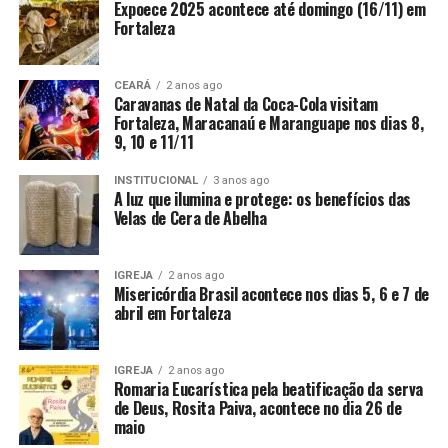
Expoece 2025 acontece até domingo (16/11) em
Fortaleza
CEARÁ
2 anos ago
Caravanas de Natal da Coca-Cola visitam
Fortaleza, Maracanaú e Maranguape nos dias 8,
9, 10 e 11/11
INSTITUCIONAL
3 anos ago
A luz que ilumina e protege: os benefícios das
Velas de Cera de Abelha
IGREJA
2 anos ago
Misericórdia Brasil acontece nos dias 5, 6 e 7 de
abril em Fortaleza
IGREJA
2 anos ago
Romaria Eucarística pela beatificação da serva
de Deus, Rosita Paiva, acontece no dia 26 de
maio