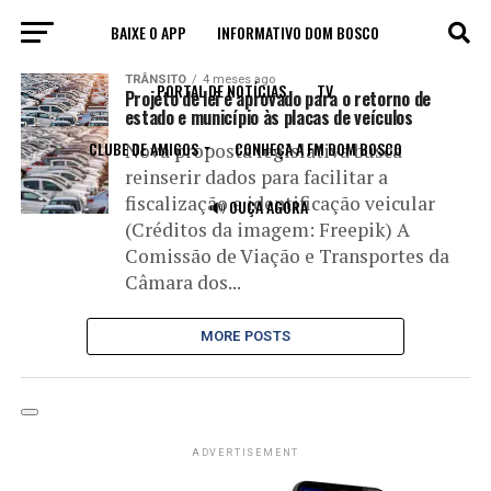
BAIXE O APP
INFORMATIVO DOM BOSCO
All posts tagged "código"
TRÂNSITO
4 meses ago
PORTAL DE NOTÍCIAS
TV
Projeto de lei é aprovado para o retorno de
estado e município às placas de veículos
CLUBE DE AMIGOS
CONHEÇA A FM DOM BOSCO
Nova proposta legislativa busca
reinserir dados para facilitar a
fiscalização e identificação veicular
🔊 OUÇA AGORA
(Créditos da imagem: Freepik) A
Comissão de Viação e Transportes da
Câmara dos...
MORE POSTS
ADVERTISEMENT