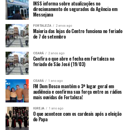
INSS informa sobre atualizações no
direcionamento de segurados da Agência em
Messejana
FORTALEZA
2 anos ago
Maioria das lojas do Centro funciona no feriado
de 7 de setembro
CEARÁ
2 anos ago
Confira o que abre e fecha em Fortaleza no
feriado de São José (19/03)
CEARÁ
1 ano ago
FM Dom Bosco mantém o 3º lugar geral em
audiência e confirma sua força entre as rádios
mais ouvidas de Fortaleza!
IGREJA
1 ano ago
O que acontece com os cardeais após a eleição
do Papa