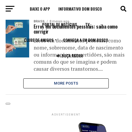
BAIXE O APP
INFORMATIVO DOM BOSCO
All posts tagged "como corrigir"
BRASIL
8 meses ago
PORTAL DE NOTÍCIAS
TV
Erros em documentos pessoais: saiba como
corrigir
CLUBE DE AMIGOS
CONHEÇA A FM DOM BOSCO
Erros em documentos pessoais, como
nome, sobrenome, data de nascimento
ou informações em certidões, são mais
🔊 OUÇA AGORA
comuns do que se imagina e podem
causar diversos transtornos....
MORE POSTS
ADVERTISEMENT