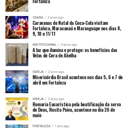
Fortaleza
CEARÁ
2 anos ago
Caravanas de Natal da Coca-Cola visitam
Fortaleza, Maracanaú e Maranguape nos dias 8,
9, 10 e 11/11
INSTITUCIONAL
3 anos ago
A luz que ilumina e protege: os benefícios das
Velas de Cera de Abelha
IGREJA
2 anos ago
Misericórdia Brasil acontece nos dias 5, 6 e 7 de
abril em Fortaleza
IGREJA
2 anos ago
Romaria Eucarística pela beatificação da serva
de Deus, Rosita Paiva, acontece no dia 26 de
maio
FORTALEZA
1 ano ago