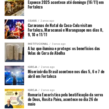
Expoece 2025 acontece até domingo (16/11) em
Fortaleza
CEARÁ
2 anos ago
Caravanas de Natal da Coca-Cola visitam
Fortaleza, Maracanaú e Maranguape nos dias 8,
9, 10 e 11/11
INSTITUCIONAL
3 anos ago
A luz que ilumina e protege: os benefícios das
Velas de Cera de Abelha
IGREJA
2 anos ago
Misericórdia Brasil acontece nos dias 5, 6 e 7 de
abril em Fortaleza
IGREJA
2 anos ago
Romaria Eucarística pela beatificação da serva
de Deus, Rosita Paiva, acontece no dia 26 de
maio