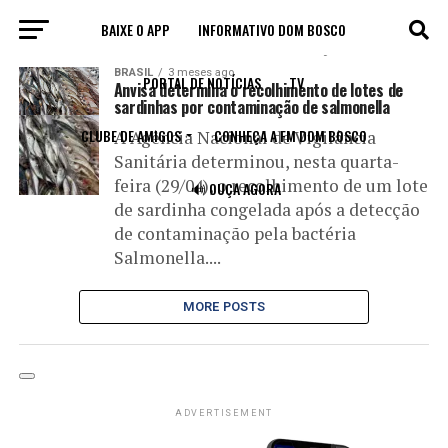
BAIXE O APP
INFORMATIVO DOM BOSCO
All posts tagged "contaminação"
BRASIL
3 meses ago
PORTAL DE NOTÍCIAS
TV
Anvisa determina o recolhimento de lotes de
sardinhas por contaminação de salmonella
CLUBE DE AMIGOS
CONHEÇA A FM DOM BOSCO
A Agência Nacional de Vigilância
Sanitária determinou, nesta quarta-
feira (29/04), o recolhimento de um lote
🔊 OUÇA AGORA
de sardinha congelada após a detecção
de contaminação pela bactéria
Salmonella....
MORE POSTS
ADVERTISEMENT