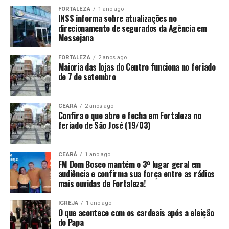
FORTALEZA
1 ano ago
INSS informa sobre atualizações no
direcionamento de segurados da Agência em
Messejana
FORTALEZA
2 anos ago
Maioria das lojas do Centro funciona no feriado
de 7 de setembro
CEARÁ
2 anos ago
Confira o que abre e fecha em Fortaleza no
feriado de São José (19/03)
CEARÁ
1 ano ago
FM Dom Bosco mantém o 3º lugar geral em
audiência e confirma sua força entre as rádios
mais ouvidas de Fortaleza!
IGREJA
1 ano ago
O que acontece com os cardeais após a eleição
do Papa