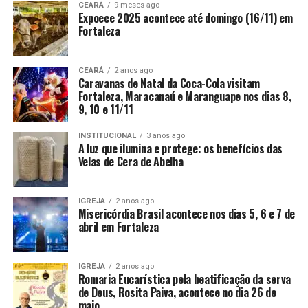
CEARÁ
9 meses ago
Expoece 2025 acontece até domingo (16/11) em
Fortaleza
CEARÁ
2 anos ago
Caravanas de Natal da Coca-Cola visitam
Fortaleza, Maracanaú e Maranguape nos dias 8,
9, 10 e 11/11
INSTITUCIONAL
3 anos ago
A luz que ilumina e protege: os benefícios das
Velas de Cera de Abelha
IGREJA
2 anos ago
Misericórdia Brasil acontece nos dias 5, 6 e 7 de
abril em Fortaleza
IGREJA
2 anos ago
Romaria Eucarística pela beatificação da serva
de Deus, Rosita Paiva, acontece no dia 26 de
maio