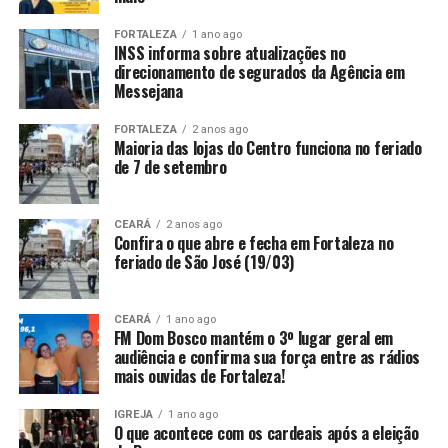
FORTALEZA
1 ano ago
INSS informa sobre atualizações no
direcionamento de segurados da Agência em
Messejana
FORTALEZA
2 anos ago
Maioria das lojas do Centro funciona no feriado
de 7 de setembro
CEARÁ
2 anos ago
Confira o que abre e fecha em Fortaleza no
feriado de São José (19/03)
CEARÁ
1 ano ago
FM Dom Bosco mantém o 3º lugar geral em
audiência e confirma sua força entre as rádios
mais ouvidas de Fortaleza!
IGREJA
1 ano ago
O que acontece com os cardeais após a eleição