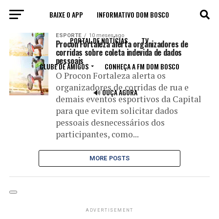
BAIXE O APP
INFORMATIVO DOM BOSCO
All posts tagged "corridas"
ESPORTE
10 meses ago
PORTAL DE NOTÍCIAS
TV
Procon Fortaleza alerta organizadores de
corridas sobre coleta indevida de dados
pessoais
CLUBE DE AMIGOS
CONHEÇA A FM DOM BOSCO
O Procon Fortaleza alerta os
organizadores de corridas de rua e
🔊 OUÇA AGORA
demais eventos esportivos da Capital
para que evitem solicitar dados
pessoais desnecessários dos
participantes, como...
MORE POSTS
ADVERTISEMENT