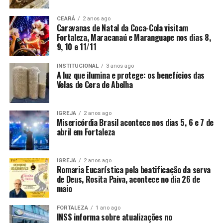
CEARÁ
2 anos ago
Caravanas de Natal da Coca-Cola visitam
Fortaleza, Maracanaú e Maranguape nos dias 8,
9, 10 e 11/11
INSTITUCIONAL
3 anos ago
A luz que ilumina e protege: os benefícios das
Velas de Cera de Abelha
IGREJA
2 anos ago
Misericórdia Brasil acontece nos dias 5, 6 e 7 de
abril em Fortaleza
IGREJA
2 anos ago
Romaria Eucarística pela beatificação da serva
de Deus, Rosita Paiva, acontece no dia 26 de
maio
FORTALEZA
1 ano ago
INSS informa sobre atualizações no