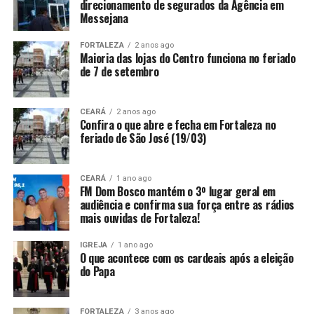
direcionamento de segurados da Agência em
Messejana
FORTALEZA
2 anos ago
Maioria das lojas do Centro funciona no feriado
de 7 de setembro
CEARÁ
2 anos ago
Confira o que abre e fecha em Fortaleza no
feriado de São José (19/03)
CEARÁ
1 ano ago
FM Dom Bosco mantém o 3º lugar geral em
audiência e confirma sua força entre as rádios
mais ouvidas de Fortaleza!
IGREJA
1 ano ago
O que acontece com os cardeais após a eleição
do Papa
FORTALEZA
3 anos ago