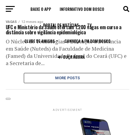
BAIXE O APP
INFORMATIVO DOM BOSCO
All posts tagged "curso à distância"
VAGAS
12 meses ago
PORTAL DE NOTÍCIAS
TV
UFC e Ministério da Saúde ofertam 1.200 vagas em curso a
distância sobre vigilância epidemiológica
CLUBE DE AMIGOS
CONHEÇA A FM DOM BOSCO
O Núcleo de Tecnologias e Educação a Distância
em Saúde (Nuteds) da Faculdade de Medicina
(Famed) da Universidade Federal do Ceará (UFC) e
🔊 OUÇA AGORA
a Secretaria de...
MORE POSTS
ADVERTISEMENT