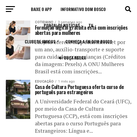
BAIXE O APP
INFORMATIVO DOM BOSCO
All posts tagged "CURSO"
COTIDIANO
3 semanas ago
PORTAL DE NOTÍCIAS
TV
Formação digital gratuita está com inscrições
abertas para mulheres
CLUBE DE AMIGOS
CONHEÇA A FM DOM BOSCO
Projeto oferece chip com internet por
um ano, auxílio-transporte e suporte
para cuidados com crianças (Créditos
🔊 OUÇA AGORA
da imagem: Pexels) A ONU Mulheres
Brasil está com inscrições...
EDUCAÇÃO
1 mês ago
Casa de Cultura Portuguesa oferta curso de
português para estrangeiros
A Universidade Federal do Ceará (UFC),
por meio da Casa de Cultura
Portuguesa (CCP), está com inscrições
abertas para o curso Português para
Estrangeiros: Língua e...