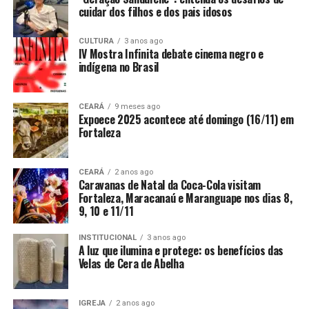
cuidar dos filhos e dos pais idosos
CULTURA
3 anos ago
IV Mostra Infinita debate cinema negro e
indígena no Brasil
CEARÁ
9 meses ago
Expoece 2025 acontece até domingo (16/11) em
Fortaleza
CEARÁ
2 anos ago
Caravanas de Natal da Coca-Cola visitam
Fortaleza, Maracanaú e Maranguape nos dias 8,
9, 10 e 11/11
INSTITUCIONAL
3 anos ago
A luz que ilumina e protege: os benefícios das
Velas de Cera de Abelha
IGREJA
2 anos ago