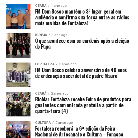
CEARÁ
1 ano ago
FM Dom Bosco mantém o 3º lugar geral em
audiência e confirma sua força entre as rádios
mais ouvidas de Fortaleza!
IGREJA
1 ano ago
O que acontece com os cardeais após a eleição
do Papa
FORTALEZA
3 anos ago
FM Dom Bosco celebra aniversário de 40 anos
de ordenação sacerdotal de padre Mauro
CEARÁ
2 anos ago
RioMar Fortaleza recebe Feira de produtos para
gestantes com entrada gratuita a partir de
quarta-feira (4)
CULTURA
2 anos ago
Fortaleza receberá a 6ª edição da Feira
Nacional de Artesanato e Cultura – Fenacce