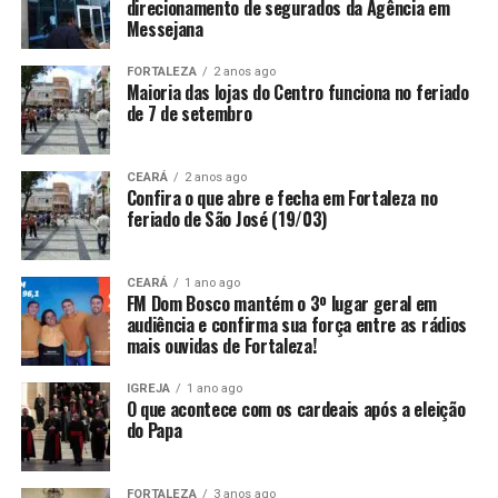
direcionamento de segurados da Agência em
Messejana
FORTALEZA
2 anos ago
Maioria das lojas do Centro funciona no feriado
de 7 de setembro
CEARÁ
2 anos ago
Confira o que abre e fecha em Fortaleza no
feriado de São José (19/03)
CEARÁ
1 ano ago
FM Dom Bosco mantém o 3º lugar geral em
audiência e confirma sua força entre as rádios
mais ouvidas de Fortaleza!
IGREJA
1 ano ago
O que acontece com os cardeais após a eleição
do Papa
FORTALEZA
3 anos ago