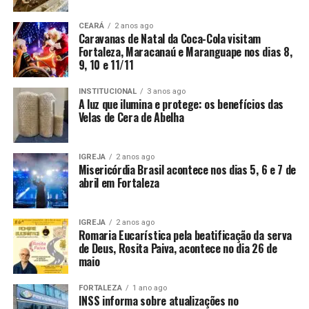
CEARÁ
2 anos ago
Caravanas de Natal da Coca-Cola visitam
Fortaleza, Maracanaú e Maranguape nos dias 8,
9, 10 e 11/11
INSTITUCIONAL
3 anos ago
A luz que ilumina e protege: os benefícios das
Velas de Cera de Abelha
IGREJA
2 anos ago
Misericórdia Brasil acontece nos dias 5, 6 e 7 de
abril em Fortaleza
IGREJA
2 anos ago
Romaria Eucarística pela beatificação da serva
de Deus, Rosita Paiva, acontece no dia 26 de
maio
FORTALEZA
1 ano ago
INSS informa sobre atualizações no