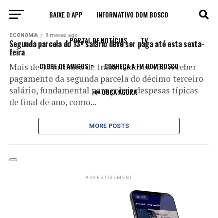
BAIXE O APP
INFORMATIVO DOM BOSCO
All posts tagged "décimo"
ECONOMIA
8 meses ago
PORTAL DE NOTÍCIAS
TV
Segunda parcela do 13º salário deve ser paga até esta sexta-
feira
CLUBE DE AMIGOS
CONHEÇA A FM DOM BOSCO
Mais de 95 milhões de trabalhadores vão receber
pagamento da segunda parcela do décimo terceiro
salário, fundamental para cobrir despesas típicas
🔊 OUÇA AGORA
de final de ano, como...
MORE POSTS
ADVERTISEMENT