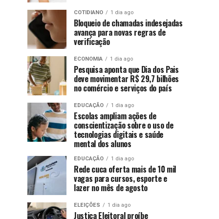
COTIDIANO
1 dia ago
Bloqueio de chamadas indesejadas
avança para novas regras de
verificação
ECONOMIA
1 dia ago
Pesquisa aponta que Dia dos Pais
deve movimentar R$ 29,7 bilhões
no comércio e serviços do país
EDUCAÇÃO
1 dia ago
Escolas ampliam ações de
conscientização sobre o uso de
tecnologias digitais e saúde
mental dos alunos
EDUCAÇÃO
1 dia ago
Rede cuca oferta mais de 10 mil
vagas para cursos, esporte e
lazer no mês de agosto
ELEIÇÕES
1 dia ago
Justiça Eleitoral proíbe