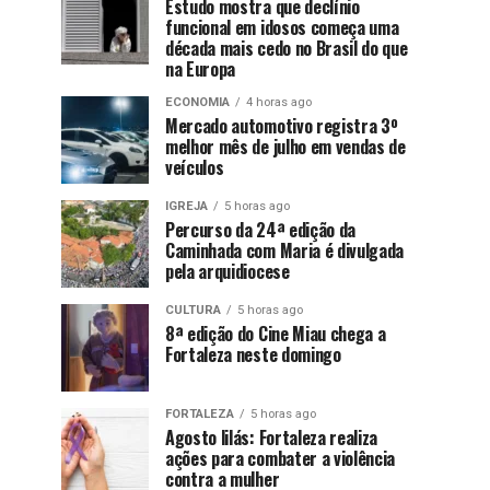
Estudo mostra que declínio
funcional em idosos começa uma
década mais cedo no Brasil do que
na Europa
ECONOMIA
4 horas ago
Mercado automotivo registra 3º
melhor mês de julho em vendas de
veículos
IGREJA
5 horas ago
Percurso da 24ª edição da
Caminhada com Maria é divulgada
pela arquidiocese
CULTURA
5 horas ago
8ª edição do Cine Miau chega a
Fortaleza neste domingo
FORTALEZA
5 horas ago
Agosto lilás: Fortaleza realiza
ações para combater a violência
contra a mulher