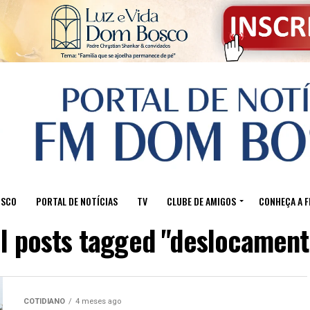
OSCO
PORTAL DE NOTÍCIAS
TV
CLUBE DE AMIGOS
CONHEÇA A 
ll posts tagged "deslocament
COTIDIANO
4 meses ago