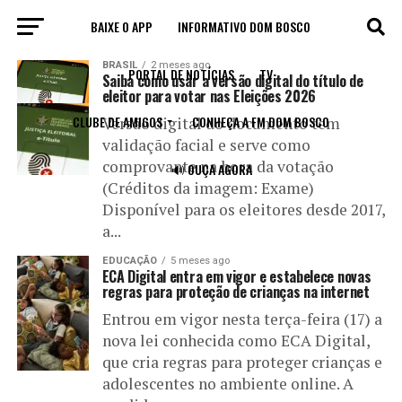
BAIXE O APP
INFORMATIVO DOM BOSCO
All posts tagged "digital"
BRASIL
2 meses ago
PORTAL DE NOTÍCIAS
TV
Saiba como usar a versão digital do título de
eleitor para votar nas Eleições 2026
CLUBE DE AMIGOS
CONHEÇA A FM DOM BOSCO
Versão digital do documento tem
validação facial e serve como
comprovante na hora da votação
🔊 OUÇA AGORA
(Créditos da imagem: Exame)
Disponível para os eleitores desde 2017,
a...
EDUCAÇÃO
5 meses ago
ECA Digital entra em vigor e estabelece novas
regras para proteção de crianças na internet
Entrou em vigor nesta terça-feira (17) a
nova lei conhecida como ECA Digital,
que cria regras para proteger crianças e
adolescentes no ambiente online. A