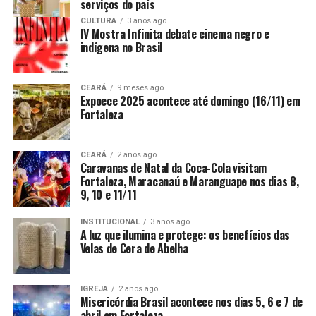
serviços do país
CULTURA
3 anos ago
IV Mostra Infinita debate cinema negro e
indígena no Brasil
CEARÁ
9 meses ago
Expoece 2025 acontece até domingo (16/11) em
Fortaleza
CEARÁ
2 anos ago
Caravanas de Natal da Coca-Cola visitam
Fortaleza, Maracanaú e Maranguape nos dias 8,
9, 10 e 11/11
INSTITUCIONAL
3 anos ago
A luz que ilumina e protege: os benefícios das
Velas de Cera de Abelha
IGREJA
2 anos ago
Misericórdia Brasil acontece nos dias 5, 6 e 7 de
abril em Fortaleza