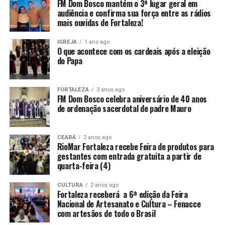
FM Dom Bosco mantém o 3º lugar geral em
audiência e confirma sua força entre as rádios
mais ouvidas de Fortaleza!
IGREJA
1 ano ago
O que acontece com os cardeais após a eleição
do Papa
FORTALEZA
3 anos ago
FM Dom Bosco celebra aniversário de 40 anos
de ordenação sacerdotal de padre Mauro
CEARÁ
2 anos ago
RioMar Fortaleza recebe Feira de produtos para
gestantes com entrada gratuita a partir de
quarta-feira (4)
CULTURA
2 anos ago
Fortaleza receberá a 6ª edição da Feira
Nacional de Artesanato e Cultura – Fenacce
com artesãos de todo o Brasil