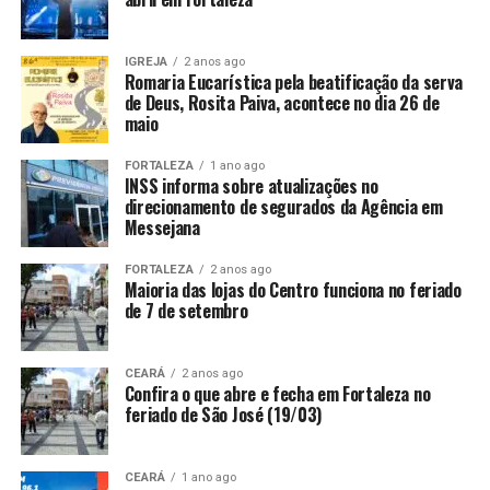
IGREJA
2 anos ago
Romaria Eucarística pela beatificação da serva
de Deus, Rosita Paiva, acontece no dia 26 de
maio
FORTALEZA
1 ano ago
INSS informa sobre atualizações no
direcionamento de segurados da Agência em
Messejana
FORTALEZA
2 anos ago
Maioria das lojas do Centro funciona no feriado
de 7 de setembro
CEARÁ
2 anos ago
Confira o que abre e fecha em Fortaleza no
feriado de São José (19/03)
CEARÁ
1 ano ago