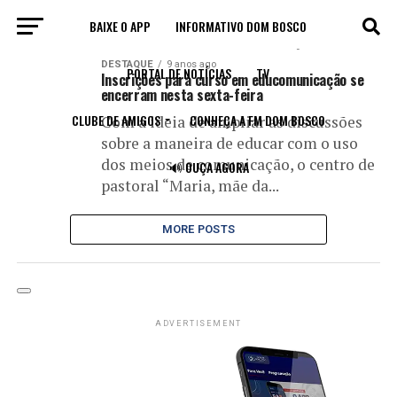
BAIXE O APP
INFORMATIVO DOM BOSCO
All posts tagged "Educomunicação"
DESTAQUE
9 anos ago
PORTAL DE NOTÍCIAS
TV
Inscrições para curso em educomunicação se
encerram nesta sexta-feira
CLUBE DE AMIGOS
CONHEÇA A FM DOM BOSCO
Com a ideia de ampliar as discussões
sobre a maneira de educar com o uso
dos meios de comunicação, o centro de
🔊 OUÇA AGORA
pastoral “Maria, mãe da...
MORE POSTS
ADVERTISEMENT