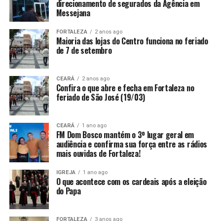
direcionamento de segurados da Agência em
Messejana
FORTALEZA
2 anos ago
Maioria das lojas do Centro funciona no feriado
de 7 de setembro
CEARÁ
2 anos ago
Confira o que abre e fecha em Fortaleza no
feriado de São José (19/03)
CEARÁ
1 ano ago
FM Dom Bosco mantém o 3º lugar geral em
audiência e confirma sua força entre as rádios
mais ouvidas de Fortaleza!
IGREJA
1 ano ago
O que acontece com os cardeais após a eleição
do Papa
FORTALEZA
3 anos ago