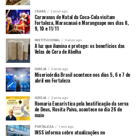
CEARÁ
2 anos ago
Caravanas de Natal da Coca-Cola visitam
Fortaleza, Maracanaú e Maranguape nos dias 8,
9, 10 e 11/11
INSTITUCIONAL
3 anos ago
A luz que ilumina e protege: os benefícios das
Velas de Cera de Abelha
IGREJA
2 anos ago
Misericórdia Brasil acontece nos dias 5, 6 e 7 de
abril em Fortaleza
IGREJA
2 anos ago
Romaria Eucarística pela beatificação da serva
de Deus, Rosita Paiva, acontece no dia 26 de
maio
FORTALEZA
1 ano ago
INSS informa sobre atualizações no