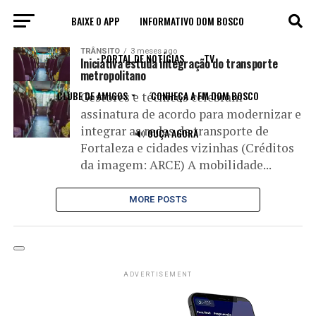
BAIXE O APP
INFORMATIVO DOM BOSCO
All posts tagged "estudos"
TRÂNSITO
3 meses ago
PORTAL DE NOTÍCIAS
TV
Iniciativa estuda integração do transporte
metropolitano
CLUBE DE AMIGOS
CONHEÇA A FM DOM BOSCO
Gestores e técnicos celebram
assinatura de acordo para modernizar e
integrar as redes de transporte de
🔊 OUÇA AGORA
Fortaleza e cidades vizinhas (Créditos
da imagem: ARCE) A mobilidade...
MORE POSTS
ADVERTISEMENT