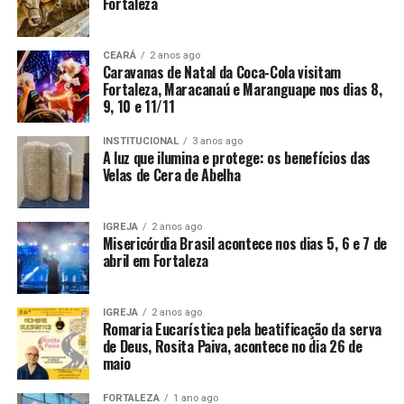
Fortaleza
CEARÁ
2 anos ago
Caravanas de Natal da Coca-Cola visitam
Fortaleza, Maracanaú e Maranguape nos dias 8,
9, 10 e 11/11
INSTITUCIONAL
3 anos ago
A luz que ilumina e protege: os benefícios das
Velas de Cera de Abelha
IGREJA
2 anos ago
Misericórdia Brasil acontece nos dias 5, 6 e 7 de
abril em Fortaleza
IGREJA
2 anos ago
Romaria Eucarística pela beatificação da serva
de Deus, Rosita Paiva, acontece no dia 26 de
maio
FORTALEZA
1 ano ago