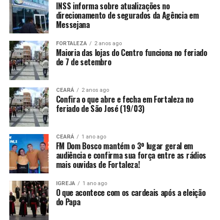
INSS informa sobre atualizações no
direcionamento de segurados da Agência em
Messejana
FORTALEZA
2 anos ago
Maioria das lojas do Centro funciona no feriado
de 7 de setembro
CEARÁ
2 anos ago
Confira o que abre e fecha em Fortaleza no
feriado de São José (19/03)
CEARÁ
1 ano ago
FM Dom Bosco mantém o 3º lugar geral em
audiência e confirma sua força entre as rádios
mais ouvidas de Fortaleza!
IGREJA
1 ano ago
O que acontece com os cardeais após a eleição
do Papa