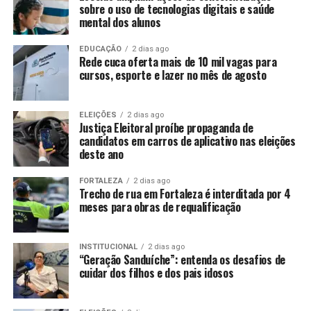
sobre o uso de tecnologias digitais e saúde
mental dos alunos
EDUCAÇÃO
2 dias ago
Rede cuca oferta mais de 10 mil vagas para
cursos, esporte e lazer no mês de agosto
ELEIÇÕES
2 dias ago
Justiça Eleitoral proíbe propaganda de
candidatos em carros de aplicativo nas eleições
deste ano
FORTALEZA
2 dias ago
Trecho de rua em Fortaleza é interditada por 4
meses para obras de requalificação
INSTITUCIONAL
2 dias ago
“Geração Sanduíche”: entenda os desafios de
cuidar dos filhos e dos pais idosos