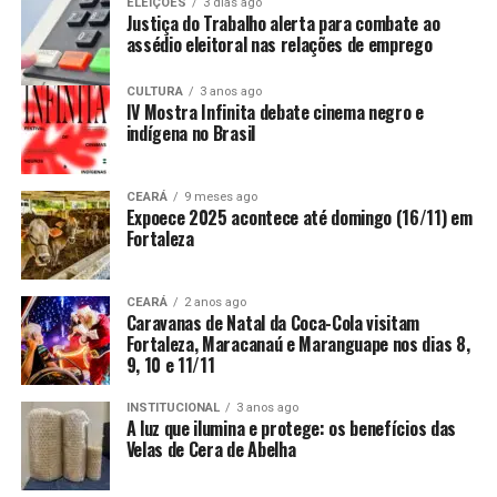
ELEIÇÕES
3 dias ago
Justiça do Trabalho alerta para combate ao
assédio eleitoral nas relações de emprego
CULTURA
3 anos ago
IV Mostra Infinita debate cinema negro e
indígena no Brasil
CEARÁ
9 meses ago
Expoece 2025 acontece até domingo (16/11) em
Fortaleza
CEARÁ
2 anos ago
Caravanas de Natal da Coca-Cola visitam
Fortaleza, Maracanaú e Maranguape nos dias 8,
9, 10 e 11/11
INSTITUCIONAL
3 anos ago
A luz que ilumina e protege: os benefícios das
Velas de Cera de Abelha