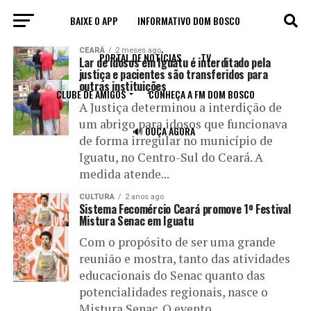
BAIXE O APP
INFORMATIVO DOM BOSCO
All posts tagged "Iguatu"
CEARÁ
2 meses ago
PORTAL DE NOTÍCIAS
TV
Lar de idosos em Iguatu é interditado pela
justiça e pacientes são transferidos para
outras instituições
CLUBE DE AMIGOS
CONHEÇA A FM DOM BOSCO
A Justiça determinou a interdição de
um abrigo para idosos que funcionava
🔊 OUÇA AGORA
de forma irregular no município de
Iguatu, no Centro-Sul do Ceará. A
medida atende...
CULTURA
2 anos ago
Sistema Fecomércio Ceará promove 1º Festival
Mistura Senac em Iguatu
Com o propósito de ser uma grande
reunião e mostra, tanto das atividades
educacionais do Senac quanto das
potencialidades regionais, nasce o
Mistura Senac. O evento,...