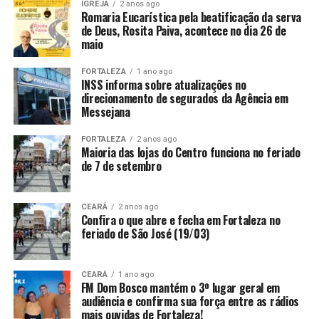
IGREJA
2 anos ago
Romaria Eucarística pela beatificação da serva
de Deus, Rosita Paiva, acontece no dia 26 de
maio
FORTALEZA
1 ano ago
INSS informa sobre atualizações no
direcionamento de segurados da Agência em
Messejana
FORTALEZA
2 anos ago
Maioria das lojas do Centro funciona no feriado
de 7 de setembro
CEARÁ
2 anos ago
Confira o que abre e fecha em Fortaleza no
feriado de São José (19/03)
CEARÁ
1 ano ago
FM Dom Bosco mantém o 3º lugar geral em
audiência e confirma sua força entre as rádios
mais ouvidas de Fortaleza!