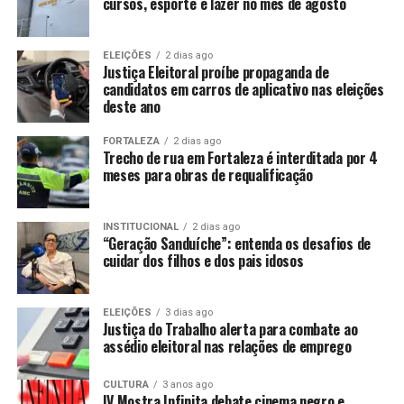
cursos, esporte e lazer no mês de agosto
ELEIÇÕES
2 dias ago
Justiça Eleitoral proíbe propaganda de
candidatos em carros de aplicativo nas eleições
deste ano
FORTALEZA
2 dias ago
Trecho de rua em Fortaleza é interditada por 4
meses para obras de requalificação
INSTITUCIONAL
2 dias ago
“Geração Sanduíche”: entenda os desafios de
cuidar dos filhos e dos pais idosos
ELEIÇÕES
3 dias ago
Justiça do Trabalho alerta para combate ao
assédio eleitoral nas relações de emprego
CULTURA
3 anos ago
IV Mostra Infinita debate cinema negro e