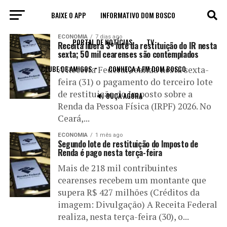
BAIXE O APP
INFORMATIVO DOM BOSCO
All posts tagged "Imposto de renda"
ECONOMIA
7 dias ago
PORTAL DE NOTÍCIAS
TV
Receita libera 3º lote da restituição do IR nesta
sexta; 50 mil cearenses são contemplados
CLUBE DE AMIGOS
CONHEÇA A FM DOM BOSCO
A Receita Federal realiza nesta sexta-
feira (31) o pagamento do terceiro lote
de restituição do Imposto sobre a
🔊 OUÇA AGORA
Renda da Pessoa Física (IRPF) 2026. No
Ceará,...
ECONOMIA
1 mês ago
Segundo lote de restituição do Imposto de
Renda é pago nesta terça-feira
Mais de 218 mil contribuintes
cearenses recebem um montante que
supera R$ 427 milhões (Créditos da
imagem: Divulgação) A Receita Federal
realiza, nesta terça-feira (30), o...