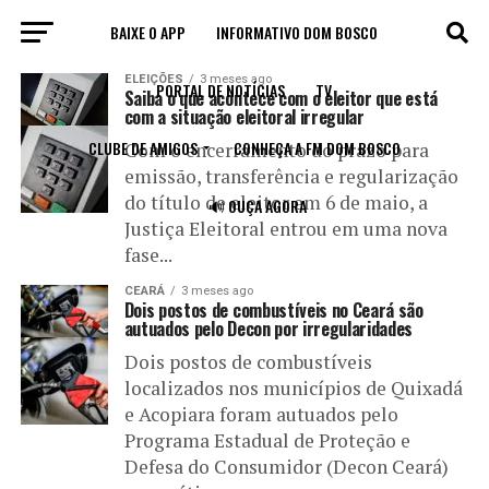
BAIXE O APP
INFORMATIVO DOM BOSCO
All posts tagged "irregularidades"
ELEIÇÕES
3 meses ago
PORTAL DE NOTÍCIAS
TV
Saiba o que acontece com o eleitor que está
com a situação eleitoral irregular
CLUBE DE AMIGOS
CONHEÇA A FM DOM BOSCO
Com o encerramento do prazo para
emissão, transferência e regularização
do título de eleitor em 6 de maio, a
🔊 OUÇA AGORA
Justiça Eleitoral entrou em uma nova
fase...
CEARÁ
3 meses ago
Dois postos de combustíveis no Ceará são
autuados pelo Decon por irregularidades
Dois postos de combustíveis
localizados nos municípios de Quixadá
e Acopiara foram autuados pelo
Programa Estadual de Proteção e
Defesa do Consumidor (Decon Ceará)