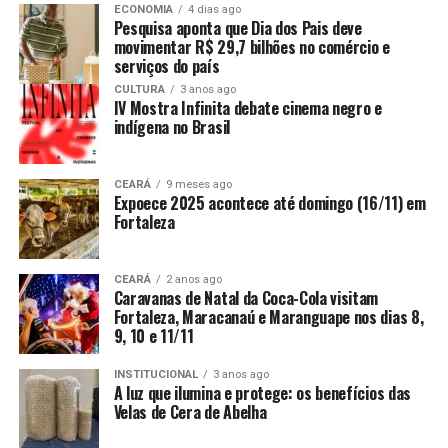
ECONOMIA
4 dias ago
Pesquisa aponta que Dia dos Pais deve
movimentar R$ 29,7 bilhões no comércio e
serviços do país
CULTURA
3 anos ago
IV Mostra Infinita debate cinema negro e
indígena no Brasil
CEARÁ
9 meses ago
Expoece 2025 acontece até domingo (16/11) em
Fortaleza
CEARÁ
2 anos ago
Caravanas de Natal da Coca-Cola visitam
Fortaleza, Maracanaú e Maranguape nos dias 8,
9, 10 e 11/11
INSTITUCIONAL
3 anos ago
A luz que ilumina e protege: os benefícios das
Velas de Cera de Abelha