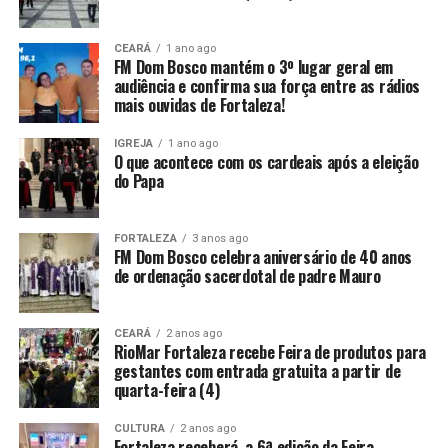
CEARÁ
1 ano ago
FM Dom Bosco mantém o 3º lugar geral em
audiência e confirma sua força entre as rádios
mais ouvidas de Fortaleza!
IGREJA
1 ano ago
O que acontece com os cardeais após a eleição
do Papa
FORTALEZA
3 anos ago
FM Dom Bosco celebra aniversário de 40 anos
de ordenação sacerdotal de padre Mauro
CEARÁ
2 anos ago
RioMar Fortaleza recebe Feira de produtos para
gestantes com entrada gratuita a partir de
quarta-feira (4)
CULTURA
2 anos ago
Fortaleza receberá a 6ª edição da Feira