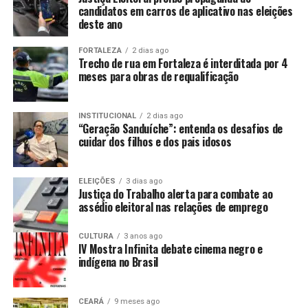
candidatos em carros de aplicativo nas eleições
deste ano
FORTALEZA
2 dias ago
Trecho de rua em Fortaleza é interditada por 4
meses para obras de requalificação
INSTITUCIONAL
2 dias ago
“Geração Sanduíche”: entenda os desafios de
cuidar dos filhos e dos pais idosos
ELEIÇÕES
3 dias ago
Justiça do Trabalho alerta para combate ao
assédio eleitoral nas relações de emprego
CULTURA
3 anos ago
IV Mostra Infinita debate cinema negro e
indígena no Brasil
CEARÁ
9 meses ago