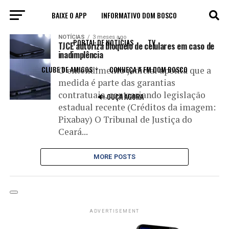
BAIXE O APP
INFORMATIVO DOM BOSCO
All posts tagged "liminar"
NOTÍCIAS
3 meses ago
PORTAL DE NOTÍCIAS
TV
TJCE autoriza bloqueio de celulares em caso de
inadimplência
CLUBE DE AMIGOS
CONHEÇA A FM DOM BOSCO
O entendimento judicial aponta que a
medida é parte das garantias
contratuais, contrariando legislação
🔊 OUÇA AGORA
estadual recente (Créditos da imagem:
Pixabay) O Tribunal de Justiça do
Ceará...
MORE POSTS
ADVERTISEMENT