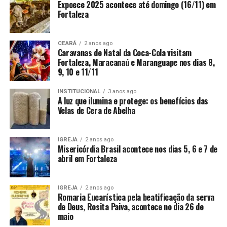
Expoece 2025 acontece até domingo (16/11) em
Fortaleza
CEARÁ
2 anos ago
Caravanas de Natal da Coca-Cola visitam
Fortaleza, Maracanaú e Maranguape nos dias 8,
9, 10 e 11/11
INSTITUCIONAL
3 anos ago
A luz que ilumina e protege: os benefícios das
Velas de Cera de Abelha
IGREJA
2 anos ago
Misericórdia Brasil acontece nos dias 5, 6 e 7 de
abril em Fortaleza
IGREJA
2 anos ago
Romaria Eucarística pela beatificação da serva
de Deus, Rosita Paiva, acontece no dia 26 de
maio