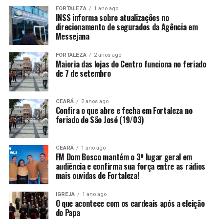
FORTALEZA
1 ano ago
INSS informa sobre atualizações no
direcionamento de segurados da Agência em
Messejana
FORTALEZA
2 anos ago
Maioria das lojas do Centro funciona no feriado
de 7 de setembro
CEARÁ
2 anos ago
Confira o que abre e fecha em Fortaleza no
feriado de São José (19/03)
CEARÁ
1 ano ago
FM Dom Bosco mantém o 3º lugar geral em
audiência e confirma sua força entre as rádios
mais ouvidas de Fortaleza!
IGREJA
1 ano ago
O que acontece com os cardeais após a eleição
do Papa