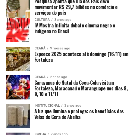
Pesquisa aponta que Dia dos Pais deve
movimentar R$ 29,7 bilhões no comércio e
serviços do país
CULTURA
3 anos ago
IV Mostra Infinita debate cinema negro e
indígena no Brasil
CEARÁ
9 meses ago
Expoece 2025 acontece até domingo (16/11) em
Fortaleza
CEARÁ
2 anos ago
Caravanas de Natal da Coca-Cola visitam
Fortaleza, Maracanaú e Maranguape nos dias 8,
9, 10 e 11/11
INSTITUCIONAL
3 anos ago
A luz que ilumina e protege: os benefícios das
Velas de Cera de Abelha
IGREJA
2 anos ago