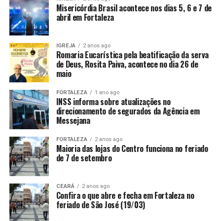
Misericórdia Brasil acontece nos dias 5, 6 e 7 de
abril em Fortaleza
IGREJA
2 anos ago
Romaria Eucarística pela beatificação da serva
de Deus, Rosita Paiva, acontece no dia 26 de
maio
FORTALEZA
1 ano ago
INSS informa sobre atualizações no
direcionamento de segurados da Agência em
Messejana
FORTALEZA
2 anos ago
Maioria das lojas do Centro funciona no feriado
de 7 de setembro
CEARÁ
2 anos ago
Confira o que abre e fecha em Fortaleza no
feriado de São José (19/03)