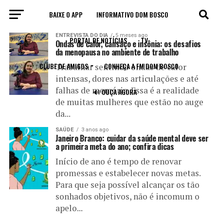
BAIXE O APP
INFORMATIVO DOM BOSCO
All posts tagged "mental"
ENTREVISTA DO DIA
5 meses ago
PORTAL DE NOTÍCIAS
TV
Ondas de calor, cansaço e insônia: os desafios
da menopausa no ambiente de trabalho
CLUBE DE AMIGOS
CONHEÇA A FM DOM BOSCO
Trabalhar sentindo ondas de calor
intensas, dores nas articulações e até
falhas de memória. Essa é a realidade
🔊 OUÇA AGORA
de muitas mulheres que estão no auge
da...
SAÚDE
3 anos ago
Janeiro Branco: cuidar da saúde mental deve ser
a primeira meta do ano; confira dicas
Início de ano é tempo de renovar
promessas e estabelecer novas metas.
Para que seja possível alcançar os tão
sonhados objetivos, não é incomum o
apelo...