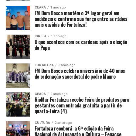
CEARÁ
1 ano ago
FM Dom Bosco mantém o 3º lugar geral em
audiência e confirma sua força entre as rádios
mais ouvidas de Fortaleza!
IGREJA
1 ano ago
O que acontece com os cardeais após a eleição
do Papa
FORTALEZA
3 anos ago
FM Dom Bosco celebra aniversário de 40 anos
de ordenação sacerdotal de padre Mauro
CEARÁ
2 anos ago
RioMar Fortaleza recebe Feira de produtos para
gestantes com entrada gratuita a partir de
quarta-feira (4)
CULTURA
2 anos ago
Fortaleza receberá a 6ª edição da Feira
Nacional de Artesanato e Cultura – Fenacce