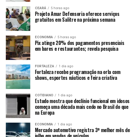
CEARÁ
5 horas ago
Projeto Amar Defensoria oferece serviços
gratuitos em Salitre na próxima semana
ECONOMIA
5 horas ago
Pix atinge 20% dos pagamentos presenciais
em bares e restaurantes; revela pesquisa
FORTALEZA
1 dia ago
Fortaleza recebe programação na orla com
shows, esportes náuticos e feira criativa
COTIDIANO
1 dia ago
Estudo mostra que declínio funcional em idosos
começa uma década mais cedo no Brasil do que
na Europa
ECONOMIA
1 dia ago
Mercado automotivo registra 3º melhor mês de
julho em vendas de veículos