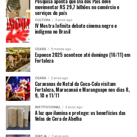
Pesquisa aponta que Dia dos Pais deve
movimentar R$ 29,7 bilhões no comércio e
serviços do país
CULTURA
3 anos ago
IV Mostra Infinita debate cinema negro e
indígena no Brasil
CEARÁ
9 meses ago
Expoece 2025 acontece até domingo (16/11) em
Fortaleza
CEARÁ
2 anos ago
Caravanas de Natal da Coca-Cola visitam
Fortaleza, Maracanaú e Maranguape nos dias 8,
9, 10 e 11/11
INSTITUCIONAL
3 anos ago
A luz que ilumina e protege: os benefícios das
Velas de Cera de Abelha
IGREJA
2 anos ago