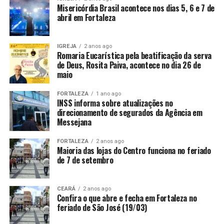
Misericórdia Brasil acontece nos dias 5, 6 e 7 de
abril em Fortaleza
IGREJA
2 anos ago
Romaria Eucarística pela beatificação da serva
de Deus, Rosita Paiva, acontece no dia 26 de
maio
FORTALEZA
1 ano ago
INSS informa sobre atualizações no
direcionamento de segurados da Agência em
Messejana
FORTALEZA
2 anos ago
Maioria das lojas do Centro funciona no feriado
de 7 de setembro
CEARÁ
2 anos ago
Confira o que abre e fecha em Fortaleza no
feriado de São José (19/03)