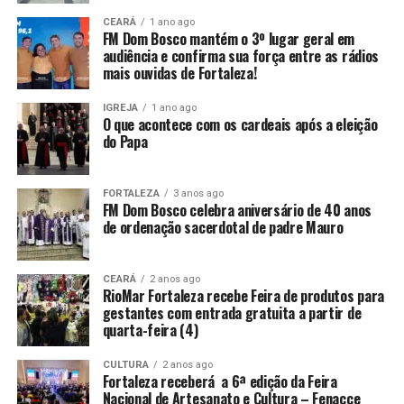
CEARÁ
1 ano ago
FM Dom Bosco mantém o 3º lugar geral em
audiência e confirma sua força entre as rádios
mais ouvidas de Fortaleza!
IGREJA
1 ano ago
O que acontece com os cardeais após a eleição
do Papa
FORTALEZA
3 anos ago
FM Dom Bosco celebra aniversário de 40 anos
de ordenação sacerdotal de padre Mauro
CEARÁ
2 anos ago
RioMar Fortaleza recebe Feira de produtos para
gestantes com entrada gratuita a partir de
quarta-feira (4)
CULTURA
2 anos ago
Fortaleza receberá a 6ª edição da Feira
Nacional de Artesanato e Cultura – Fenacce