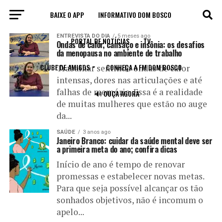
BAIXE O APP
INFORMATIVO DOM BOSCO
All posts tagged "mental"
ENTREVISTA DO DIA
5 meses ago
PORTAL DE NOTÍCIAS
TV
Ondas de calor, cansaço e insônia: os desafios
da menopausa no ambiente de trabalho
CLUBE DE AMIGOS
CONHEÇA A FM DOM BOSCO
Trabalhar sentindo ondas de calor
intensas, dores nas articulações e até
falhas de memória. Essa é a realidade
🔊 OUÇA AGORA
de muitas mulheres que estão no auge
da...
SAÚDE
3 anos ago
Janeiro Branco: cuidar da saúde mental deve ser
a primeira meta do ano; confira dicas
Início de ano é tempo de renovar
promessas e estabelecer novas metas.
Para que seja possível alcançar os tão
sonhados objetivos, não é incomum o
apelo...