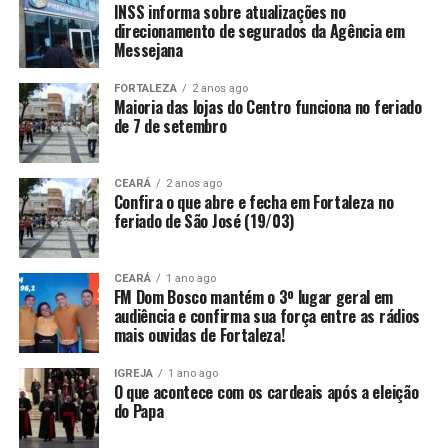
INSS informa sobre atualizações no
direcionamento de segurados da Agência em
Messejana
FORTALEZA
2 anos ago
Maioria das lojas do Centro funciona no feriado
de 7 de setembro
CEARÁ
2 anos ago
Confira o que abre e fecha em Fortaleza no
feriado de São José (19/03)
CEARÁ
1 ano ago
FM Dom Bosco mantém o 3º lugar geral em
audiência e confirma sua força entre as rádios
mais ouvidas de Fortaleza!
IGREJA
1 ano ago
O que acontece com os cardeais após a eleição
do Papa