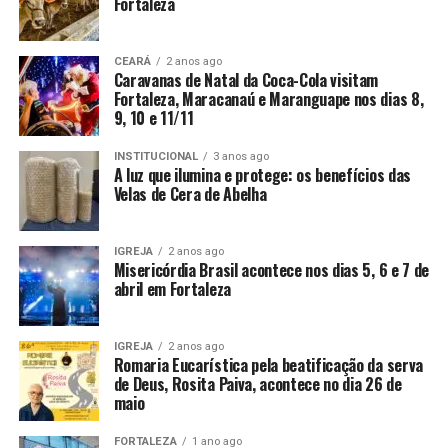
Fortaleza
CEARÁ
2 anos ago
Caravanas de Natal da Coca-Cola visitam
Fortaleza, Maracanaú e Maranguape nos dias 8,
9, 10 e 11/11
INSTITUCIONAL
3 anos ago
A luz que ilumina e protege: os benefícios das
Velas de Cera de Abelha
IGREJA
2 anos ago
Misericórdia Brasil acontece nos dias 5, 6 e 7 de
abril em Fortaleza
IGREJA
2 anos ago
Romaria Eucarística pela beatificação da serva
de Deus, Rosita Paiva, acontece no dia 26 de
maio
FORTALEZA
1 ano ago