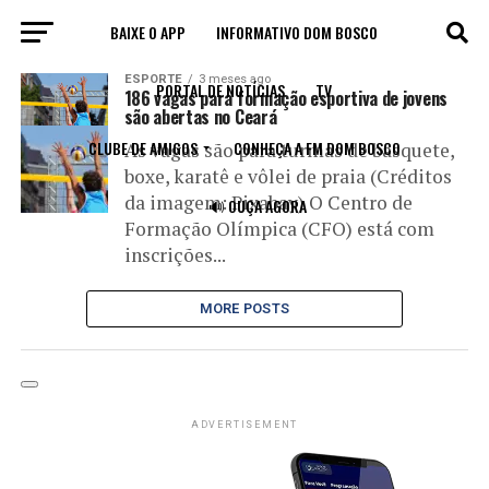
BAIXE O APP
INFORMATIVO DOM BOSCO
All posts tagged "modalidades"
ESPORTE
3 meses ago
PORTAL DE NOTÍCIAS
TV
186 vagas para formação esportiva de jovens
são abertas no Ceará
CLUBE DE AMIGOS
CONHEÇA A FM DOM BOSCO
As vagas são para turmas de basquete,
boxe, karatê e vôlei de praia (Créditos
da imagem: Pixabay) O Centro de
🔊 OUÇA AGORA
Formação Olímpica (CFO) está com
inscrições...
MORE POSTS
ADVERTISEMENT