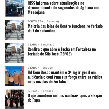
INSS informa sobre atualizações no
direcionamento de segurados da Agência em
Messejana
FORTALEZA
2 anos ago
Maioria das lojas do Centro funciona no feriado
de 7 de setembro
CEARÁ
2 anos ago
Confira o que abre e fecha em Fortaleza no
feriado de São José (19/03)
CEARÁ
1 ano ago
FM Dom Bosco mantém o 3º lugar geral em
audiência e confirma sua força entre as rádios
mais ouvidas de Fortaleza!
IGREJA
1 ano ago
O que acontece com os cardeais após a eleição
do Papa