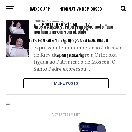
BAIXE O APP
INFORMATIVO DOM BOSCO
All posts tagged "papa"
IGREJA
2 anos ago
PORTAL DE NOTÍCIAS
TV
Após o Angelus, Papa Francisco pede “que
nenhuma igreja seja abolida”
CLUBE DE AMIGOS
CONHEÇA A FM DOM BOSCO
Neste domingo, 25, Francisco
expressou temor em relação à decisão
de Kiev de proibir a Igreja Ortodoxa
🔊 OUÇA AGORA
ligada ao Patriarcado de Moscou. O
Santo Padre expressou...
MORE POSTS
ADVERTISEMENT