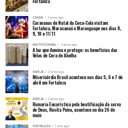
Fortaleza
CEARÁ
2 anos ago
Caravanas de Natal da Coca-Cola visitam
Fortaleza, Maracanaú e Maranguape nos dias 8,
9, 10 e 11/11
INSTITUCIONAL
3 anos ago
A luz que ilumina e protege: os benefícios das
Velas de Cera de Abelha
IGREJA
2 anos ago
Misericórdia Brasil acontece nos dias 5, 6 e 7 de
abril em Fortaleza
IGREJA
2 anos ago
Romaria Eucarística pela beatificação da serva
de Deus, Rosita Paiva, acontece no dia 26 de
maio
FORTALEZA
1 ano ago