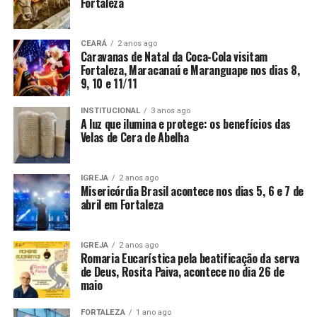
Fortaleza
CEARÁ
2 anos ago
Caravanas de Natal da Coca-Cola visitam
Fortaleza, Maracanaú e Maranguape nos dias 8,
9, 10 e 11/11
INSTITUCIONAL
3 anos ago
A luz que ilumina e protege: os benefícios das
Velas de Cera de Abelha
IGREJA
2 anos ago
Misericórdia Brasil acontece nos dias 5, 6 e 7 de
abril em Fortaleza
IGREJA
2 anos ago
Romaria Eucarística pela beatificação da serva
de Deus, Rosita Paiva, acontece no dia 26 de
maio
FORTALEZA
1 ano ago