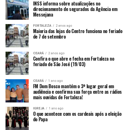
INSS informa sobre atualizações no
direcionamento de segurados da Agência em
Messejana
FORTALEZA
2 anos ago
Maioria das lojas do Centro funciona no feriado
de 7 de setembro
CEARÁ
2 anos ago
Confira o que abre e fecha em Fortaleza no
feriado de São José (19/03)
CEARÁ
1 ano ago
FM Dom Bosco mantém o 3º lugar geral em
audiência e confirma sua força entre as rádios
mais ouvidas de Fortaleza!
IGREJA
1 ano ago
O que acontece com os cardeais após a eleição
do Papa