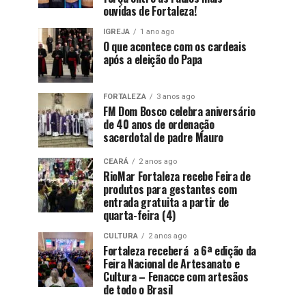
ouvidas de Fortaleza!
IGREJA
1 ano ago
O que acontece com os cardeais
após a eleição do Papa
FORTALEZA
3 anos ago
FM Dom Bosco celebra aniversário
de 40 anos de ordenação
sacerdotal de padre Mauro
CEARÁ
2 anos ago
RioMar Fortaleza recebe Feira de
produtos para gestantes com
entrada gratuita a partir de
quarta-feira (4)
CULTURA
2 anos ago
Fortaleza receberá a 6ª edição da
Feira Nacional de Artesanato e
Cultura – Fenacce com artesãos
de todo o Brasil