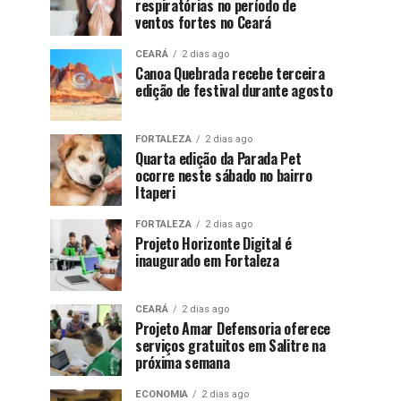
respiratórias no período de
ventos fortes no Ceará
CEARÁ
2 dias ago
Canoa Quebrada recebe terceira
edição de festival durante agosto
FORTALEZA
2 dias ago
Quarta edição da Parada Pet
ocorre neste sábado no bairro
Itaperi
FORTALEZA
2 dias ago
Projeto Horizonte Digital é
inaugurado em Fortaleza
CEARÁ
2 dias ago
Projeto Amar Defensoria oferece
serviços gratuitos em Salitre na
próxima semana
ECONOMIA
2 dias ago