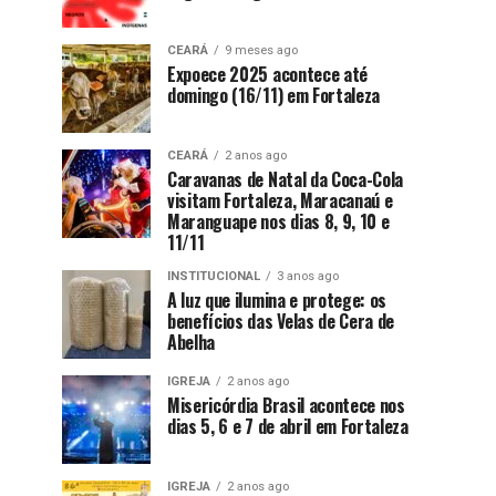
CEARÁ
9 meses ago
Expoece 2025 acontece até
domingo (16/11) em Fortaleza
CEARÁ
2 anos ago
Caravanas de Natal da Coca-Cola
visitam Fortaleza, Maracanaú e
Maranguape nos dias 8, 9, 10 e
11/11
INSTITUCIONAL
3 anos ago
A luz que ilumina e protege: os
benefícios das Velas de Cera de
Abelha
IGREJA
2 anos ago
Misericórdia Brasil acontece nos
dias 5, 6 e 7 de abril em Fortaleza
IGREJA
2 anos ago