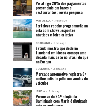
Pix atinge 20% dos pagamentos
presenciais em bares e
restaurantes; revela pesquisa
FORTALEZA
3 dias ago
Fortaleza recebe programação na
orla com shows, esportes
náuticos e feira criativa
COTIDIANO
3 dias ago
Estudo mostra que declínio
funcional em idosos começa uma
década mais cedo no Brasil do que
na Europa
ECONOMIA
3 dias ago
Mercado automotivo registra 3º
melhor mês de julho em vendas de
veículos
IGREJA
3 dias ago
Percurso da 24ª edição da
Caminhada com Maria é divulgada
pela arquidiocese