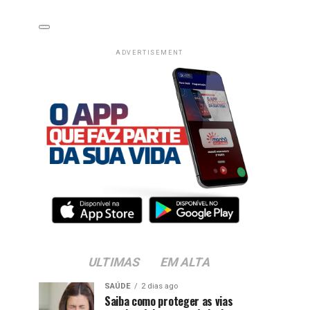
ADVERTISEMENT
ULTIMAS
EM ALTA
SAÚDE
2 dias ago
Saiba como proteger as vias