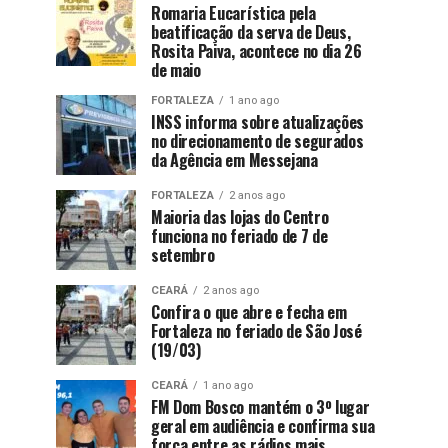
Romaria Eucarística pela
beatificação da serva de Deus,
Rosita Paiva, acontece no dia 26
de maio
FORTALEZA
1 ano ago
INSS informa sobre atualizações
no direcionamento de segurados
da Agência em Messejana
FORTALEZA
2 anos ago
Maioria das lojas do Centro
funciona no feriado de 7 de
setembro
CEARÁ
2 anos ago
Confira o que abre e fecha em
Fortaleza no feriado de São José
(19/03)
CEARÁ
1 ano ago
FM Dom Bosco mantém o 3º lugar
geral em audiência e confirma sua
força entre as rádios mais