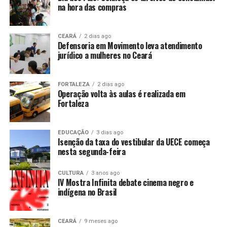
na hora das compras
CEARÁ
2 dias ago
Defensoria em Movimento leva atendimento
jurídico a mulheres no Ceará
FORTALEZA
2 dias ago
Operação volta às aulas é realizada em
Fortaleza
EDUCAÇÃO
3 dias ago
Isenção da taxa do vestibular da UECE começa
nesta segunda-feira
CULTURA
3 anos ago
IV Mostra Infinita debate cinema negro e
indígena no Brasil
CEARÁ
9 meses ago