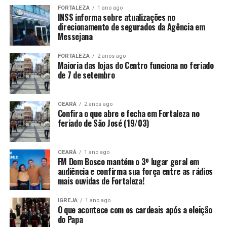
FORTALEZA
1 ano ago
INSS informa sobre atualizações no
direcionamento de segurados da Agência em
Messejana
FORTALEZA
2 anos ago
Maioria das lojas do Centro funciona no feriado
de 7 de setembro
CEARÁ
2 anos ago
Confira o que abre e fecha em Fortaleza no
feriado de São José (19/03)
CEARÁ
1 ano ago
FM Dom Bosco mantém o 3º lugar geral em
audiência e confirma sua força entre as rádios
mais ouvidas de Fortaleza!
IGREJA
1 ano ago
O que acontece com os cardeais após a eleição
do Papa