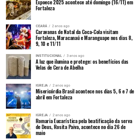
Expoece 2025 acontece até domingo (16/11) em
Fortaleza
CEARÁ
2 anos ago
Caravanas de Natal da Coca-Cola visitam
Fortaleza, Maracanaú e Maranguape nos dias 8,
9, 10 e 11/11
INSTITUCIONAL
3 anos ago
A luz que ilumina e protege: os benefícios das
Velas de Cera de Abelha
IGREJA
2 anos ago
Misericórdia Brasil acontece nos dias 5, 6 e 7 de
abril em Fortaleza
IGREJA
2 anos ago
Romaria Eucarística pela beatificação da serva
de Deus, Rosita Paiva, acontece no dia 26 de
maio