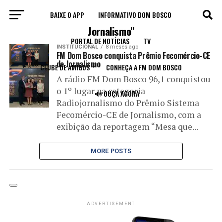
BAIXE O APP
INFORMATIVO DOM BOSCO
All posts tagged "Prêmio Fecomércio/CE de
Jornalismo"
PORTAL DE NOTÍCIAS
TV
INSTITUCIONAL
8 meses ago
FM Dom Bosco conquista Prêmio Fecomércio-CE
de Jornalismo
CLUBE DE AMIGOS
CONHEÇA A FM DOM BOSCO
A rádio FM Dom Bosco 96,1 conquistou
o 1º lugar na categoria
🔊 OUÇA AGORA
Radiojornalismo do Prêmio Sistema
Fecomércio-CE de Jornalismo, com a
exibição da reportagem “Mesa que...
MORE POSTS
ADVERTISEMENT