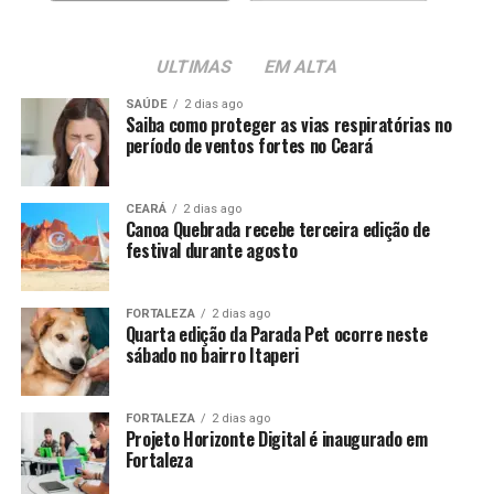
ULTIMAS
EM ALTA
SAÚDE
2 dias ago
Saiba como proteger as vias respiratórias no
período de ventos fortes no Ceará
CEARÁ
2 dias ago
Canoa Quebrada recebe terceira edição de
festival durante agosto
FORTALEZA
2 dias ago
Quarta edição da Parada Pet ocorre neste
sábado no bairro Itaperi
FORTALEZA
2 dias ago
Projeto Horizonte Digital é inaugurado em
Fortaleza