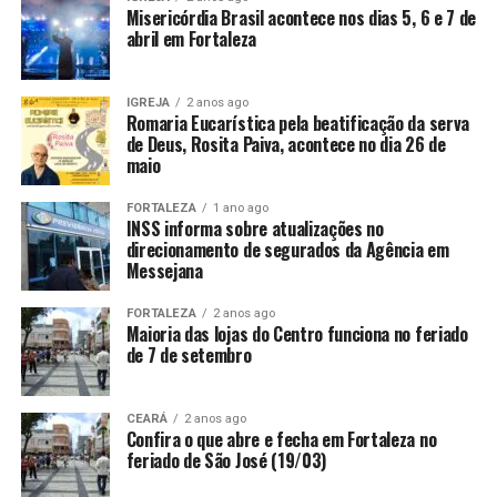
Misericórdia Brasil acontece nos dias 5, 6 e 7 de
abril em Fortaleza
IGREJA
2 anos ago
Romaria Eucarística pela beatificação da serva
de Deus, Rosita Paiva, acontece no dia 26 de
maio
FORTALEZA
1 ano ago
INSS informa sobre atualizações no
direcionamento de segurados da Agência em
Messejana
FORTALEZA
2 anos ago
Maioria das lojas do Centro funciona no feriado
de 7 de setembro
CEARÁ
2 anos ago
Confira o que abre e fecha em Fortaleza no
feriado de São José (19/03)