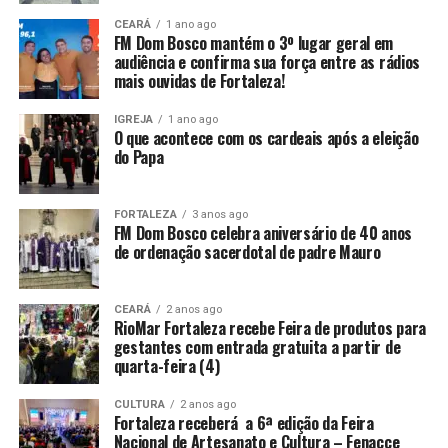
CEARÁ
1 ano ago
FM Dom Bosco mantém o 3º lugar geral em
audiência e confirma sua força entre as rádios
mais ouvidas de Fortaleza!
IGREJA
1 ano ago
O que acontece com os cardeais após a eleição
do Papa
FORTALEZA
3 anos ago
FM Dom Bosco celebra aniversário de 40 anos
de ordenação sacerdotal de padre Mauro
CEARÁ
2 anos ago
RioMar Fortaleza recebe Feira de produtos para
gestantes com entrada gratuita a partir de
quarta-feira (4)
CULTURA
2 anos ago
Fortaleza receberá a 6ª edição da Feira
Nacional de Artesanato e Cultura – Fenacce