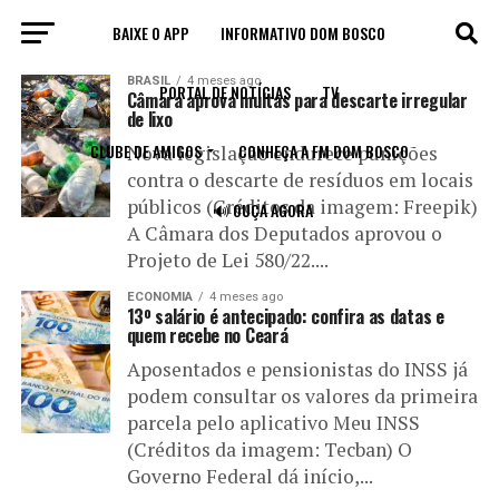
BAIXE O APP
INFORMATIVO DOM BOSCO
All posts tagged "salário"
BRASIL
4 meses ago
PORTAL DE NOTÍCIAS
TV
Câmara aprova multas para descarte irregular
de lixo
CLUBE DE AMIGOS
CONHEÇA A FM DOM BOSCO
Nova legislação endurece punições
contra o descarte de resíduos em locais
públicos (Créditos da imagem: Freepik)
🔊 OUÇA AGORA
A Câmara dos Deputados aprovou o
Projeto de Lei 580/22....
ECONOMIA
4 meses ago
13º salário é antecipado: confira as datas e
quem recebe no Ceará
Aposentados e pensionistas do INSS já
podem consultar os valores da primeira
parcela pelo aplicativo Meu INSS
(Créditos da imagem: Tecban) O
Governo Federal dá início,...