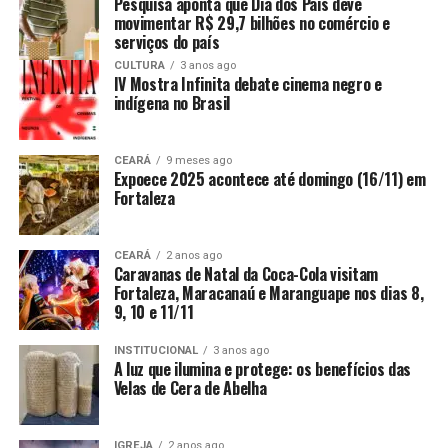
Pesquisa aponta que Dia dos Pais deve
movimentar R$ 29,7 bilhões no comércio e
serviços do país
CULTURA
3 anos ago
IV Mostra Infinita debate cinema negro e
indígena no Brasil
CEARÁ
9 meses ago
Expoece 2025 acontece até domingo (16/11) em
Fortaleza
CEARÁ
2 anos ago
Caravanas de Natal da Coca-Cola visitam
Fortaleza, Maracanaú e Maranguape nos dias 8,
9, 10 e 11/11
INSTITUCIONAL
3 anos ago
A luz que ilumina e protege: os benefícios das
Velas de Cera de Abelha
IGREJA
2 anos ago