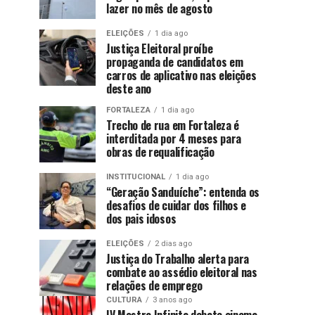
lazer no mês de agosto
ELEIÇÕES
1 dia ago
Justiça Eleitoral proíbe
propaganda de candidatos em
carros de aplicativo nas eleições
deste ano
FORTALEZA
1 dia ago
Trecho de rua em Fortaleza é
interditada por 4 meses para
obras de requalificação
INSTITUCIONAL
1 dia ago
“Geração Sanduíche”: entenda os
desafios de cuidar dos filhos e
dos pais idosos
ELEIÇÕES
2 dias ago
Justiça do Trabalho alerta para
combate ao assédio eleitoral nas
relações de emprego
CULTURA
3 anos ago