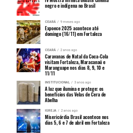
IV Mostra Infinita debate cinema
negro e indígena no Brasil
CEARÁ
9 meses ago
Expoece 2025 acontece até
domingo (16/11) em Fortaleza
CEARÁ
2 anos ago
Caravanas de Natal da Coca-Cola
visitam Fortaleza, Maracanaú e
Maranguape nos dias 8, 9, 10 e
11/11
INSTITUCIONAL
3 anos ago
A luz que ilumina e protege: os
benefícios das Velas de Cera de
Abelha
IGREJA
2 anos ago
Misericórdia Brasil acontece nos
dias 5, 6 e 7 de abril em Fortaleza