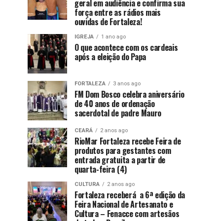
geral em audiência e confirma sua
força entre as rádios mais
ouvidas de Fortaleza!
IGREJA
1 ano ago
O que acontece com os cardeais
após a eleição do Papa
FORTALEZA
3 anos ago
FM Dom Bosco celebra aniversário
de 40 anos de ordenação
sacerdotal de padre Mauro
CEARÁ
2 anos ago
RioMar Fortaleza recebe Feira de
produtos para gestantes com
entrada gratuita a partir de
quarta-feira (4)
CULTURA
2 anos ago
Fortaleza receberá a 6ª edição da
Feira Nacional de Artesanato e
Cultura – Fenacce com artesãos