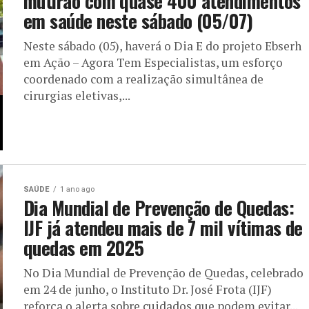
mutirão com quase 400 atendimentos
em saúde neste sábado (05/07)
Neste sábado (05), haverá o Dia E do projeto Ebserh
em Ação – Agora Tem Especialistas, um esforço
coordenado com a realização simultânea de
cirurgias eletivas,...
SAÚDE
1 ano ago
Dia Mundial de Prevenção de Quedas:
IJF já atendeu mais de 7 mil vítimas de
quedas em 2025
No Dia Mundial de Prevenção de Quedas, celebrado
em 24 de junho, o Instituto Dr. José Frota (IJF)
reforça o alerta sobre cuidados que podem evitar...