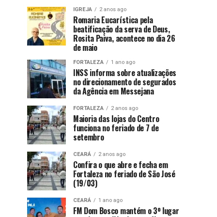
IGREJA
2 anos ago
Romaria Eucarística pela
beatificação da serva de Deus,
Rosita Paiva, acontece no dia 26
de maio
FORTALEZA
1 ano ago
INSS informa sobre atualizações
no direcionamento de segurados
da Agência em Messejana
FORTALEZA
2 anos ago
Maioria das lojas do Centro
funciona no feriado de 7 de
setembro
CEARÁ
2 anos ago
Confira o que abre e fecha em
Fortaleza no feriado de São José
(19/03)
CEARÁ
1 ano ago
FM Dom Bosco mantém o 3º lugar