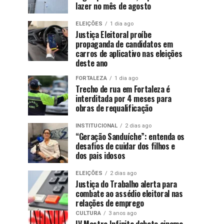
lazer no mês de agosto
ELEIÇÕES
1 dia ago
Justiça Eleitoral proíbe
propaganda de candidatos em
carros de aplicativo nas eleições
deste ano
FORTALEZA
1 dia ago
Trecho de rua em Fortaleza é
interditada por 4 meses para
obras de requalificação
INSTITUCIONAL
2 dias ago
“Geração Sanduíche”: entenda os
desafios de cuidar dos filhos e
dos pais idosos
ELEIÇÕES
2 dias ago
Justiça do Trabalho alerta para
combate ao assédio eleitoral nas
relações de emprego
CULTURA
3 anos ago