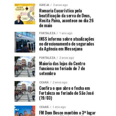
IGREJA
2 anos ago
Romaria Eucarística pela
beatificação da serva de Deus,
Rosita Paiva, acontece no dia 26
de maio
FORTALEZA
1 ano ago
INSS informa sobre atualizações
no direcionamento de segurados
da Agência em Messejana
FORTALEZA
2 anos ago
Maioria das lojas do Centro
funciona no feriado de 7 de
setembro
CEARÁ
2 anos ago
Confira o que abre e fecha em
Fortaleza no feriado de São José
(19/03)
CEARÁ
1 ano ago
FM Dom Bosco mantém o 3º lugar