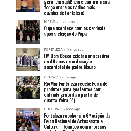
geral em audiência e confirma sua
força entre as rádios mais
ouvidas de Fortaleza!
IGREJA
1 ano ago
O que acontece com os cardeais
após a eleição do Papa
FORTALEZA
3 anos ago
FM Dom Bosco celebra aniversário
de 40 anos de ordenação
sacerdotal de padre Mauro
CEARÁ
2 anos ago
RioMar Fortaleza recebe Feira de
produtos para gestantes com
entrada gratuita a partir de
quarta-feira (4)
CULTURA
2 anos ago
Fortaleza receberá a 6ª edição da
Feira Nacional de Artesanato e
Cultura – Fenacce com artesãos