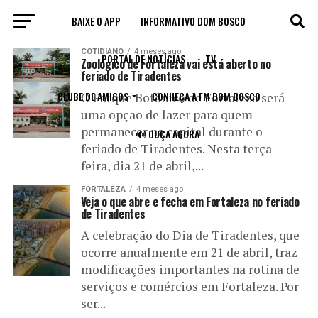
BAIXE O APP
INFORMATIVO DOM BOSCO
All posts tagged "Tiradentes"
COTIDIANO
4 meses ago
PORTAL DE NOTÍCIAS
TV
Zoológico de Fortaleza vai está aberto no
feriado de Tiradentes
CLUBE DE AMIGOS
CONHEÇA A FM DOM BOSCO
O Parque Botânico de Fortaleza será
uma opção de lazer para quem
permanecer na capital durante o
🔊 OUÇA AGORA
feriado de Tiradentes. Nesta terça-
feira, dia 21 de abril,...
FORTALEZA
4 meses ago
Veja o que abre e fecha em Fortaleza no feriado
de Tiradentes
A celebração do Dia de Tiradentes, que
ocorre anualmente em 21 de abril, traz
modificações importantes na rotina de
serviços e comércios em Fortaleza. Por
ser...