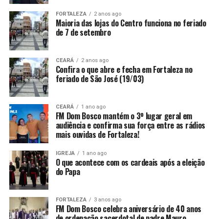
FORTALEZA
2 anos ago
Maioria das lojas do Centro funciona no feriado
de 7 de setembro
CEARÁ
2 anos ago
Confira o que abre e fecha em Fortaleza no
feriado de São José (19/03)
CEARÁ
1 ano ago
FM Dom Bosco mantém o 3º lugar geral em
audiência e confirma sua força entre as rádios
mais ouvidas de Fortaleza!
IGREJA
1 ano ago
O que acontece com os cardeais após a eleição
do Papa
FORTALEZA
3 anos ago
FM Dom Bosco celebra aniversário de 40 anos
de ordenação sacerdotal de padre Mauro