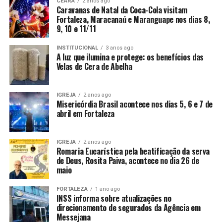
CEARÁ
2 anos ago
Caravanas de Natal da Coca-Cola visitam
Fortaleza, Maracanaú e Maranguape nos dias 8,
9, 10 e 11/11
INSTITUCIONAL
3 anos ago
A luz que ilumina e protege: os benefícios das
Velas de Cera de Abelha
IGREJA
2 anos ago
Misericórdia Brasil acontece nos dias 5, 6 e 7 de
abril em Fortaleza
IGREJA
2 anos ago
Romaria Eucarística pela beatificação da serva
de Deus, Rosita Paiva, acontece no dia 26 de
maio
FORTALEZA
1 ano ago
INSS informa sobre atualizações no
direcionamento de segurados da Agência em
Messejana