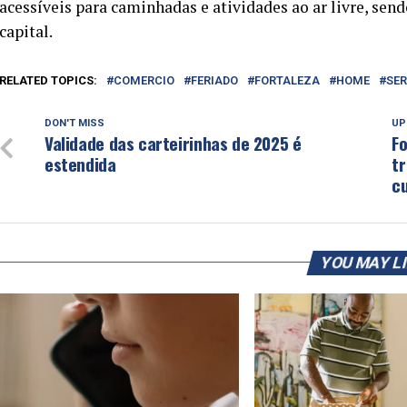
acessíveis para caminhadas e atividades ao ar livre, sen
capital.
RELATED TOPICS:
COMERCIO
FERIADO
FORTALEZA
HOME
SER
DON'T MISS
UP
Validade das carteirinhas de 2025 é
Fo
estendida
t
cu
YOU MAY L